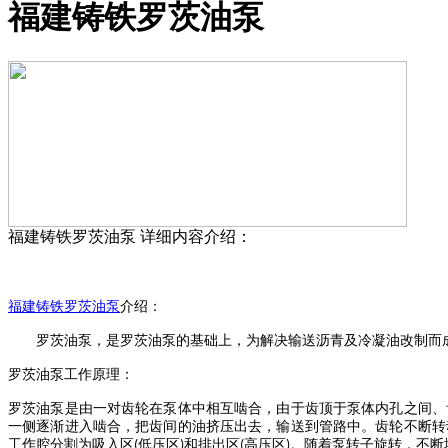
福建铸铁罗茨油泵
福建铸铁罗茨油泵
详细内容介绍：
福建
铸铁
罗茨油泵
介绍
：
罗
茨油泵
，是
罗茨油泵
的基础上，为解决输送沥青及冷凝油改制而
罗茨油泵
工作原理：
罗茨油泵
是由一对齿轮在泵体中相互啮合，由于齿顶于泵体内孔之间、
一侧逐渐进入啮合，把齿间的油挤压出去，输送到管路中。齿轮不断转
工作腔分割为吸入区
低压区
和排出区
高压区
。随着泵转子旋转，不断
(
)
(
)