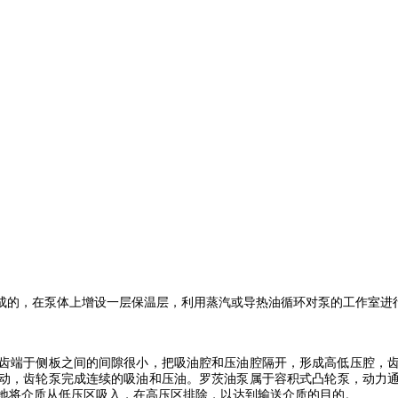
成的，在泵体上增设一层保温层，利用蒸汽或导热油循环对泵的工作室进
齿端于侧板之间的间隙很小，把吸油腔和压油腔隔开，形成高低压腔，
动，齿轮泵完成连续的吸油和压油。
罗茨油泵
属于容积式凸轮泵，动力
地将介质从低压区吸入，在高压区排除，以达到输送介质的目的。