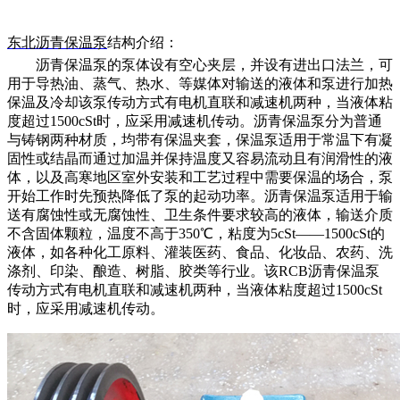
东北
沥青保温泵
结构介绍：
沥青保温泵的泵体设有空心夹层，并设有进出口法兰，可
用于导热油、蒸气、热水、等媒体对输送的液体和泵进行加热
保温及冷却该泵传动方式有电机直联和减速机两种，当液体粘
度超过
1500cSt时，应采用减速机传动。沥青保温泵分为普通
与铸钢两种材质，均带有保温夹套，保温泵适用于常温下有凝
固性或结晶而通过加温并保持温度又容易流动且有润滑性的液
体，以及高寒地区室外安装和工艺过程中需要保温的场合，泵
开始工作时先预热降低了泵的起动功率。沥青保温泵适用于输
送有腐蚀性或无腐蚀性、卫生条件要求较高的液体，输送介质
不含固体颗粒，温度不高于350℃，粘度为5cSt——1500cSt的
液体，如各种化工原料、灌装医药、食品、化妆品、农药、洗
涤剂、印染、酿造、树脂、胶类等行业。该RCB沥青保温泵
传动方式有电机直联和减速机两种，当液体粘度超过1500cSt
时，应采用减速机传动。