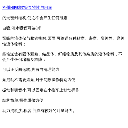
沧州
型
软管泵
特性与用途
：
HIP
的无密封结构
使之不会产生任何泄露
,
;
自吸
清水吸程可达
米
,
8
;
泵吸的流体仅与胶管接触
因而
可输送各种粘度、密度、腐蚀性、磨蚀
,
,
性流体物料；
能输送含有固体颗粒、结晶体、纤维物质及其他杂质的液体物料，不
会产生任何堵塞及故障；
可以正反向运转
具有自清理能力
,
;
泵启动不需要灌泵
对于间隙操作特别方便
,
;
振动和噪音小
可以固定在小推车上移动操作
,
;
结构简单
操作维修方便
,
;
动力消耗少
积容
并具有较好的计量能力。
,
,