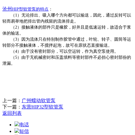
沧州
HIP型
软管泵
的特点
：
（
1）无论排出、吸入哪个方向都可以输送，因此，通过反转可以
轻而易举地把排出管内残留的流体排走。
（
2）接触液体的部件只是橡胶，好并且是低速运转，故适合于浆
体的输送。
（
3）因为流体只在特别制作胶管中通过，叶轮、转子、圆筒等运
转部分不接触液体，不搅拌起泡，故可在原状态直接输送。
（
4）由于没有密封部分，可以空运转，作为真空泵使用。
（
5）由于无机械密封和压盖填料等密封部件不必担心密封部份的
泄漏。
上一篇：
广州蠕动软管泵
下一篇：
东营HIP32型软管泵
返回列表
电话
短信