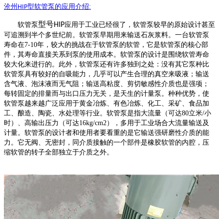
沧州
型
软管泵
的
应
用介绍
:
HIP
型号
软管泵
HIP
应用于工业已经很了，软管泵较早的原始设计甚至
可追溯到半个多世纪前。软管泵早期用来输送石灰浆料。一台软管泵
寿命在
7-10年，较大的挑战在于软管泵的软管，它是软管泵的核心部
件，其寿命直接关系到泵的使用成本。软管泵的设计是围绕软管寿命
较大化来进行的。此外，软管泵还有许多独到之处：没有其它泵种比
软管泵具有较好的自吸能力，几乎可以产生合理的真空来吸液；输送
含气液、泡沫液而无气阻；输送高粘度、剪切敏感性介质也是强项；
每转固定的排量而与出口压力无关，是天生的计量泵。种种优势，使
软管泵越来越广泛应用于黄金冶炼、有色冶炼、化工、采矿、食品加
工、酿造、陶瓷、水处理等行业。软管泵是指大流量（可达80立米/小
时）、高输出压力（可达16kg/cm2），多用于工业场合大流量输送及
计量。软管泵的设计者和使用者要看重的是它输送强研磨性介质的能
力。它无阀、无密封，同介质接触的一个部件是橡胶软管的内腔，压
缩软管的转子全部独立于介质之外。