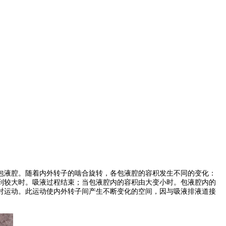
包液腔。随着内外转子的啮合旋转，各包液腔的容积发生不同的变化：
到较大时。吸液过程结束；当包液腔内的容积由大变小时。包液腔内的
对运动。此运动使内外转子间产生不断变化的空间，因与吸液排液道接