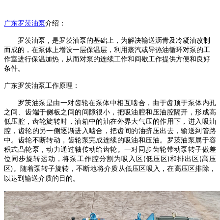
广东
罗茨油泵
介绍
：
罗
茨油泵
，是
罗茨油泵
的基础上，为解决输送沥青及冷凝油改制
而成的，在泵体上增设一层保温层，利用蒸汽或导热油循环对泵的工
作室进行保温加热，从而对泵的连续工作和间歇工作提供方便和良好
条件。
广东
罗茨油泵
工作原理：
罗茨油泵
是由一对齿轮在泵体中相互啮合，由于齿顶于泵体内孔
之间、齿端于侧板之间的间隙很小，把吸油腔和压油腔隔开，形成高
低压腔，齿轮旋转时，油箱中的油在外界大气压的作用下，进入吸油
腔，齿轮的另一侧逐渐进入啮合，把齿间的油挤压出去，输送到管路
中。齿轮不断转动，齿轮泵完成连续的吸油和压油。
罗茨油泵
属于容
积式凸轮泵，动力通过轴传动给齿轮。一对同步齿轮带动泵转子做差
位同步旋转运动，将泵工作腔分割为吸入区
低压区
和排出区
高压
(
)
(
区
。随着泵转子旋转，不断地将介质从低压区吸入，在高压区排除，
)
以达到输送介质的目的。