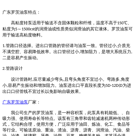
广东
罗茨油泵
特点：
高粘度转
泵适用于输送不含固体颗粒和纤维，温度不高于
℃、
150
粘度为
～
的润滑油或性质类似润滑油的其它液体。
罗茨油泵
可
5
1500cst
用于输送高粘度物料。
管路口径选择。进出口管路的管径请与油泵一致。管径过小
介质充
1.
,
不满空腔、容易降低效率。出口管径过小
增加阻力，是增大系统压力
,
,
二是容易产生振动。
管路设计
2.
设计管路时
应尽量减少弯头
且弯头角度不宜过小。弯路多
角度
,
,
,
小
容易产生振动和增加阻力。油泵进出口平直段长度为
为进
,
5D-12D(D
出口口径管线不宜过长以免影响自吸效果。
广东
罗茨油泵
厂家：
我公司生产的
罗茨油泵
，是一种容积泵，此泵具有耗能低、、自
吸力强、使用寿命长等特点。该泵有三角带和齿轮减速机两种传动形
式，它结构合理，使用方便，广泛应用于油田、炼油、化工、食品等
等行业。可输送原油、重油、渣油、沥青、沥青、润滑油、汽油、柴
油、油漆、玻璃胶、牙膏、油脂、豆浆、糖稀等各种，尤其适合港