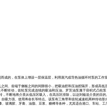
制而成的，在泵体上增设一层保温层，利用蒸汽或导热油循环对泵的工作
孔之间、齿端于侧板之间的间隙很小，把吸油腔和压油腔隔开，形成高低
轮不断转动，齿轮泵完成连续的吸油和压油。罗茨油泵属于容积式凸轮泵
转，不断地将介质从低压区吸入，在高压区排除，以达到输送介质的目的
自吸力强、使用寿命长等特点。该泵有三角带和齿轮减速机两种传动形
漆、玻璃胶、牙膏、油脂、豆浆、糖稀等各种，尤其适合港口、车站、工