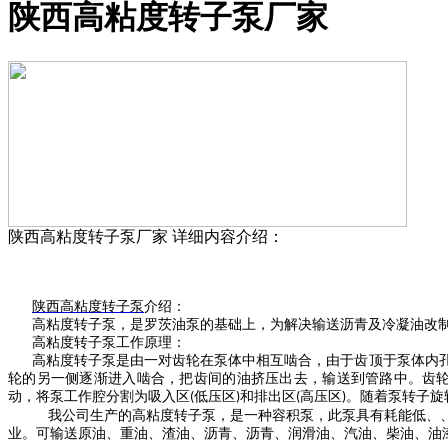
陕西高粘度转子泵厂家
陕西高粘度转子泵厂家
详细内容介绍：
陕西
高粘度转子泵
介绍：
高粘度转子泵，是罗茨油泵的基础上，为解决输送沥青及冷凝油改
高粘度转子泵工作原理：
高粘度转子泵是由一对齿轮在泵体中相互啮合，由于齿顶于泵体内
轮的另一侧逐渐进入啮合，把齿间的油挤压出去，输送到管路中。齿
动，将泵工作腔分割为吸入区
低压区
和排出区
高压区
。随着泵转子旋
(
)
(
)
我公司生产的高粘度转子泵，是一种容积泵，此泵具有耗能低、、
业。可输送原油、重油、渣油、沥青、沥青、润滑油、汽油、柴油、油