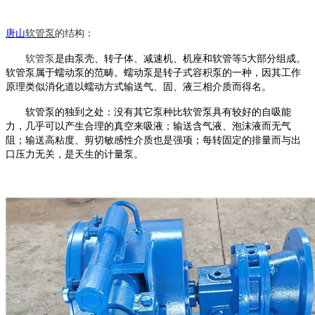
唐山
软管泵
的结构：
软管泵
是由泵壳、转子体、减速机、机座和软管等
5大部分组成。
软管泵
属于蠕动泵的范畴。蠕动泵是转子式容积泵的一种，因其工作
原理类似消化道以蠕动方式输送气、固、液三相介质而得名。
软管泵
的独到之处：没有其它泵种比
软管泵
具有较好的自吸能
力，几乎可以产生合理的真空来吸液；输送含气液、泡沫液而无气
阻；输送高粘度、剪切敏感性介质也是强项；每转固定的排量而与出
口压力无关，是天生的计量泵。