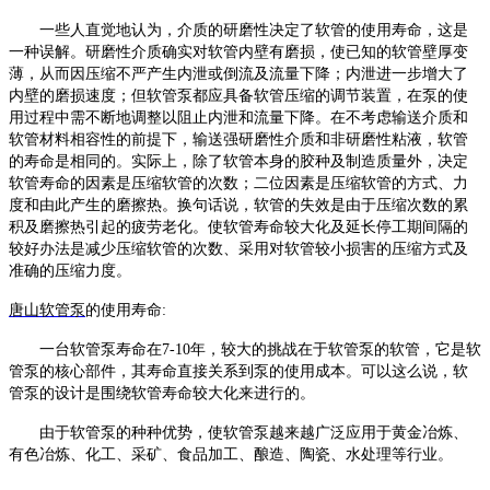
一些人直觉地认为，介质的研磨性决定了软管的使用寿命，这是
一种误解。研磨性介质确实对软管内壁有磨损，使已知的软管壁厚变
薄，从而因压缩不严产生内泄或倒流及流量下降；内泄进一步增大了
内壁的磨损速度；但
软管泵
都应具备软管压缩的调节装置，在泵的使
用过程中需不断地调整以阻止内泄和流量下降。在不考虑输送介质和
软管材料相容性的前提下，输送强研磨性介质和非研磨性粘液，软管
的寿命是相同的。实际上，除了软管本身的胶种及制造质量外，决定
软管寿命的因素是压缩软管的次数；二位因素是压缩软管的方式、力
度和由此产生的磨擦热。换句话说，软管的失效是由于压缩次数的累
积及磨擦热引起的疲劳老化。使软管寿命较大化及延长停工期间隔的
较好办法是减少压缩软管的次数、采用对软管较小损害的压缩方式及
准确的压缩力度。
唐山软管泵
的使用寿命
:
一台
软管泵
寿命在
7-10年，较大的挑战在于
软管泵
的软管，它是
软
管泵
的核心部件，其寿命直接关系到泵的使用成本。可以这么说，
软
管泵
的设计是围绕软管寿命较大化来进行的。
由于
软管泵
的种种优势，使
软管泵
越来越广泛应用于黄金冶炼、
有色冶炼、化工、采矿、食品加工、酿造、陶瓷、水处理等行业。