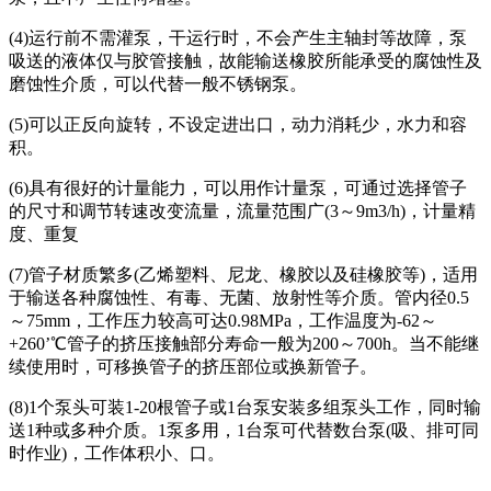
(4)运行前不需灌泵，干运行时，不会产生主轴封等故障，泵
吸送的液体仅与胶管接触，故能输送橡胶所能承受的腐蚀性及
磨蚀性介质，可以代替一般不锈钢泵。
(5)可以正反向旋转，不设定进出口，动力消耗少，水力和容
积。
(6)具有很好的计量能力，可以用作计量泵，可通过选择管子
的尺寸和调节转速改变流量，流量范围广(3～9m3/h)，计量精
度、重复
(7)管子材质繁多(乙烯塑料、尼龙、橡胶以及硅橡胶等)，适用
于输送各种腐蚀性、有毒、无菌、放射性等介质。管内径0.5
～75mm，工作压力较高可达0.98MPa，工作温度为-62～
+260’℃管子的挤压接触部分寿命一般为200～700h。当不能继
续使用时，可移换管子的挤压部位或换新管子。
(8)1个泵头可装1-20根管子或1台泵安装多组泵头工作，同时输
送1种或多种介质。1泵多用，1台泵可代替数台泵(吸、排可同
时作业)，工作体积小、口。