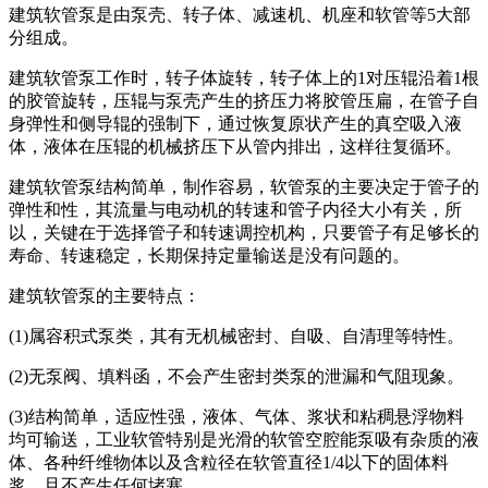
建筑软管泵是由泵壳、转子体、减速机、机座和软管等5大部
分组成。
建筑软管泵工作时，转子体旋转，转子体上的1对压辊沿着1根
的胶管旋转，压辊与泵壳产生的挤压力将胶管压扁，在管子自
身弹性和侧导辊的强制下，通过恢复原状产生的真空吸入液
体，液体在压辊的机械挤压下从管内排出，这样往复循环。
建筑软管泵结构简单，制作容易，软管泵的主要决定于管子的
弹性和性，其流量与电动机的转速和管子内径大小有关，所
以，关键在于选择管子和转速调控机构，只要管子有足够长的
寿命、转速稳定，长期保持定量输送是没有问题的。
建筑软管泵的主要特点：
(1)属容积式泵类，其有无机械密封、自吸、自清理等特性。
(2)无泵阀、填料函，不会产生密封类泵的泄漏和气阻现象。
(3)结构简单，适应性强，液体、气体、浆状和粘稠悬浮物料
均可输送，工业软管特别是光滑的软管空腔能泵吸有杂质的液
体、各种纤维物体以及含粒径在软管直径1/4以下的固体料
浆，且不产生任何堵塞。