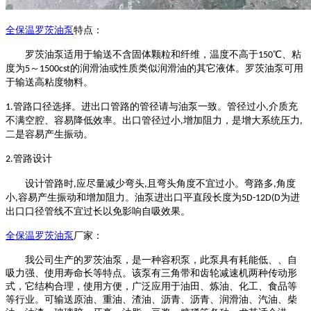
全保温
罗茨油泵
特点：
罗茨油泵
适用于输送不含固体颗粒和纤维，温度不高于
℃、粘
150
度为
～
的润滑油或性质类似润滑油的其它液体。
罗茨油泵
可用
5
1500cst
于输送高粘度物料。
管路口径选择。进出口管路的管径请与油泵一致。管径过小
介质充
1.
,
不满空腔、容易降低效率。出口管径过小
增加阻力，是增大系统压力
,
,
二是容易产生振动。
管路设计
2.
设计管路时
应尽量减少弯头
且弯头角度不宜过小。弯路多
角度
,
,
,
小
容易产生振动和增加阻力。油泵进出口平直段长度为
为进
,
5D-12D(D
出口口径管线不宜过长以免影响自吸效果。
全保温
罗茨油泵
厂家：
我公司生产的
罗茨油泵
，是一种容积泵，此泵具有耗能低、、自
吸力强、使用寿命长等特点。该泵有三角带和齿轮减速机两种传动形
式，它结构合理，使用方便，广泛应用于油田、炼油、化工、食品等
等行业。可输送原油、重油、渣油、沥青、沥青、润滑油、汽油、柴