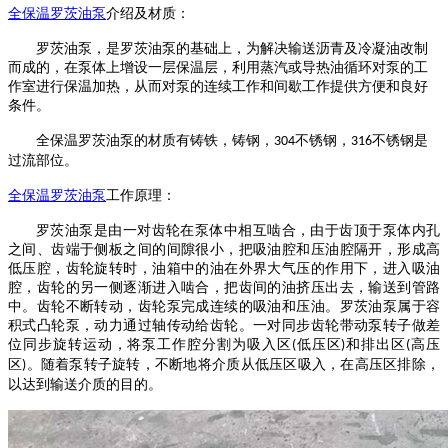
全保温
罗茨油泵
介绍
及材质
：
罗
茨油泵
，是
罗茨油泵
的基础上，为解决输送沥青及冷凝油改制
而成的，在泵体上增设一层保温层，利用蒸汽或导热油循环对泵的工
作室进行保温加热，从而对泵的连续工作和间歇工作提供方便和良好
条件。
全保温罗茨油泵的材质有铸铁，铸钢，
不锈钢，
不锈钢是
304
316
过流部位。
全保温
罗茨油泵
工作原理：
罗茨油泵
是由一对齿轮在泵体中相互啮合，由于齿顶于泵体内孔
之间、齿端于侧板之间的间隙很小，把吸油腔和压油腔隔开，形成高
低压腔，齿轮旋转时，油箱中的油在外界大气压的作用下，进入吸油
腔，齿轮的另一侧逐渐进入啮合，把齿间的油挤压出去，输送到管路
中。齿轮不断转动，齿轮泵完成连续的吸油和压油。
罗茨油泵
属于容
积式凸轮泵，动力通过轴传动给齿轮。一对同步齿轮带动泵转子做差
位同步旋转运动，将泵工作腔分割为吸入区
低压区
和排出区
高压
(
)
(
区
。随着泵转子旋转，不断地将介质从低压区吸入，在高压区排除，
)
以达到输送介质的目的。