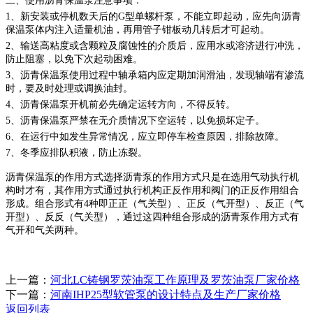
二、使用沥青保温泵注意事项：
1、新安装或停机数天后的G型单螺杆泵，不能立即起动，应先向沥青
保温泵体内注入适量机油，再用管子钳板动几转后才可起动。
2、输送高粘度或含颗粒及腐蚀性的介质后，应用水或溶济进行冲洗，
防止阻塞，以免下次起动困难。
3、沥青保温泵使用过程中轴承箱内应定期加润滑油，发现轴端有渗流
时，要及时处理或调换油封。
4、沥青保温泵开机前必先确定运转方向，不得反转。
5、沥青保温泵严禁在无介质情况下空运转，以免损坏定子。
6、在运行中如发生异常情况，应立即停车检查原因，排除故障。
7、冬季应排队积液，防止冻裂。
沥青保温泵的作用方式选择沥青泵的作用方式只是在选用气动执行机
构时才有，其作用方式通过执行机构正反作用和阀门的正反作用组合
形成。组合形式有
4种即正正（气关型）、正反（气开型）、反正（气
开型）、反反（气关型），通过这四种组合形成的沥青泵作用方式有
气开和气关两种。
上一篇：
河北LC铸钢罗茨油泵工作原理及罗茨油泵厂家价格
下一篇：
河南IHP25型软管泵的设计特点及生产厂家价格
返回列表