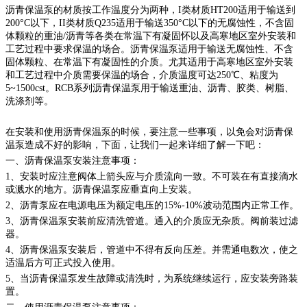
沥青保温泵的材质按工作温度分为两种，
I类材质HT200适用于输送到
200°C以下，II类材质Q235适用于输送350°C以下的无腐蚀性，不含固
体颗粒的重油/沥青等各类在常温下有凝固怀以及高寒地区室外安装和
工艺过程中要求保温的场合。沥青保温泵适用于输送无腐蚀性、不含
固体颗粒、在常温下有凝固性的介质。尤其适用于高寒地区室外安装
和工艺过程中介质需要保温的场合，介质温度可达250℃、粘度为
5~1500cst。RCB系列沥青保温泵用于输送重油、沥青、胶类、树脂、
洗涤剂等。
在安装和使用沥青保温泵的时候，要注意一些事项，以免会对沥青保
温泵造成不好的影响，下面，让我们一起来详细了解一下吧：
一、沥青保温泵安装注意事项：
1、安装时应注意阀体上箭头应与介质流向一致。不可装在有直接滴水
或溅水的地方。沥青保温泵应垂直向上安装。
2、沥青泵应在电源电压为额定电压的15%-10%波动范围内正常工作。
3、沥青保温泵安装前应清洗管道。通入的介质应无杂质。阀前装过滤
器。
4、沥青保温泵安装后，管道中不得有反向压差。并需通电数次，使之
适温后方可正式投入使用。
5、当沥青保温泵发生故障或清洗时，为系统继续运行，应安装旁路装
置。