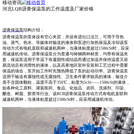
移动资讯
河北LQB沥青保温泵的工作温度及厂家价格
沥青保温泵
结构介绍：
沥青保温泵的泵体设有空心夹层，并设有进出口法兰，可用于导热
油、蒸气、热水、等媒体对输送的液体和泵进行加热保温及冷却该泵
传动方式有电机直联和减速机两种，当液体粘度超过
1500cSt时，应采
用减速机传动。沥青保温泵分为普通与铸钢两种材质，均带有保温夹
套，保温泵适用于常温下有凝固性或结晶而通过加温并保持温度又容
易流动且有润滑性的液体，以及高寒地区室外安装和工艺过程中需要
保温的场合，泵开始工作时先预热降低了泵的起动功率。沥青保温泵
适用于输送有腐蚀性或无腐蚀性、卫生条件要求较高的液体，输送介
质不含固体颗粒，温度不高于350℃，粘度为5cSt——1500cSt的液体，
如各种化工原料、灌装医药、食品、化妆品、农药、洗涤剂、印染、
酿造、树脂、胶类等行业。该RCB沥青保温泵传动方式有电机直联和
减速机两种，当液体粘度超过1500cSt时，应采用减速机传动。