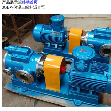
产品展示
3GBW保温三螺杆沥青泵