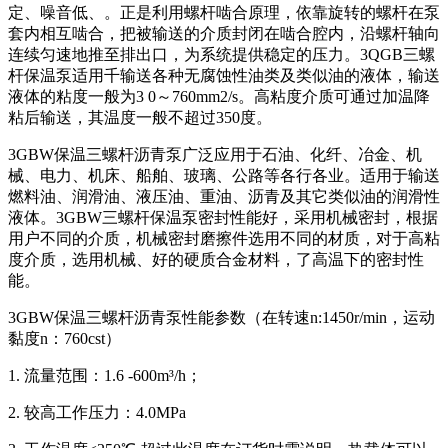
定、噪音低、。正是利用螺杆啮合原理，依靠旋转的螺杆在泵
套内相互啮合，把被输送的介质封闭在啮合腔内，沿螺杆轴向
连续匀速地推至排出口，为系统提供稳定的压力。3QGB三螺
杆保温泵适用千输送各种无腐蚀性油类及类似油的液体，输送
液体的粘度一般为3 0～760mm2/s。高粘度介质可通过加温降
粘后输送，其温度一般不超过350度。
3GBW保温三螺杆沥青泵广泛应用于石油、化纤、冶金、机
械、电力、机床、船舶、玻璃、公路等各行各业。适用于输送
燃料油、润滑油、液压油、重油、沥青及其它类似油的润滑性
液体。3GBW三螺杆保温泵密封性能好，采用机械密封，根据
用户不同的介质，机械密封磨擦件选用不同的材质，对于高粘
度介质，选用机械、好的硬质合金材料，了高温下的密封性
能。
3GBW保温三螺杆沥青泵性能参数（在转速n:1450r/min，运动
黏度n：760cst）
1. 流量范围：1.6 -600m³/h；
2. 较高工作压力：4.0MPa