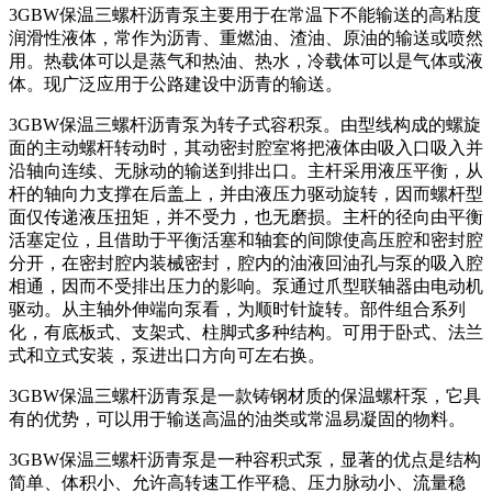
3GBW保温三螺杆沥青泵主要用于在常温下不能输送的高粘度
润滑性液体，常作为沥青、重燃油、渣油、原油的输送或喷然
用。热载体可以是蒸气和热油、热水，冷载体可以是气体或液
体。现广泛应用于公路建设中沥青的输送。
3GBW保温三螺杆沥青泵为转子式容积泵。由型线构成的螺旋
面的主动螺杆转动时，其动密封腔室将把液体由吸入口吸入并
沿轴向连续、无脉动的输送到排出口。主杆采用液压平衡，从
杆的轴向力支撑在后盖上，并由液压力驱动旋转，因而螺杆型
面仅传递液压扭矩，并不受力，也无磨损。主杆的径向由平衡
活塞定位，且借助于平衡活塞和轴套的间隙使高压腔和密封腔
分开，在密封腔内装械密封，腔内的油液回油孔与泵的吸入腔
相通，因而不受排出压力的影响。泵通过爪型联轴器由电动机
驱动。从主轴外伸端向泵看，为顺时针旋转。部件组合系列
化，有底板式、支架式、柱脚式多种结构。可用于卧式、法兰
式和立式安装，泵进出口方向可左右换。
3GBW保温三螺杆沥青泵是一款铸钢材质的保温螺杆泵，它具
有的优势，可以用于输送高温的油类或常温易凝固的物料。
3GBW保温三螺杆沥青泵是一种容积式泵，显著的优点是结构
简单、体积小、允许高转速工作平稳、压力脉动小、流量稳