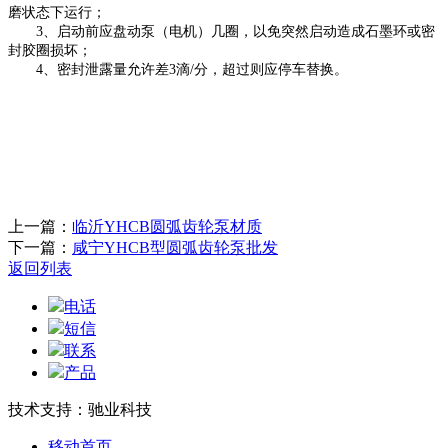
磨状态下运行；
3、启动前应盘动泵（电机）几圈，以免突然启动造成石墨环或密
封胶圈损坏；
4、密封泄露量允许差3滴/分，超过则应停车
替
换。
上一篇：
临沂YHCB圆弧齿轮泵材质
下一篇：
咸宁YHCB型圆弧齿轮泵批发
返回列表
电话
短信
联系
产品
技术支持：驰业科技
移动首页