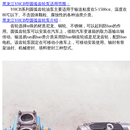
黑龙江
YHC
B
型圆弧齿轮泵适用范围：
YHCB系列圆弧齿轮油泵
主要适用于输送粘度在
5-1500cst、温度在
80℃以下、不含固体颗粒、腐蚀性的各种油类介质。
黑龙江
YHCB型圆弧齿轮泵
介绍
：
齿轮选择
te殊的材质尼龙、铜轮、不锈钢，可以起到防bao的作
用。圆弧齿轮泵可以安装在汽车上，借助汽车变速箱的取力器输出轴
传动。输送易ran易bao类介质采用防bao铜齿轮或是尼龙齿轮，配防bao
电机。该齿轮泵固定在可移动小推车上，可移动安装使用。轴封有骨
架油封、机械密封、填料密封三种型式
。