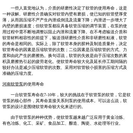
一些人直觉地认为，介质的研磨性决定了软管的使用寿命，这是
一种误解。研磨性介质确实对软管内壁有磨损，使已知的软管壁厚变
薄，从而因压缩不严产生内泄或倒流及流量下降；内泄进一步增大了
内壁的磨损速度；但
软管泵
都应具备软管压缩的调节装置，在泵的使
用过程中需不断地调整以阻止内泄和流量下降。在不考虑输送介质和
软管材料相容性的前提下，输送强研磨性介质和非研磨性粘液，软管
的寿命是相同的。实际上，除了软管本身的胶种及制造质量外，决定
软管寿命的因素是压缩软管的次数；二位因素是压缩软管的方式、力
度和由此产生的磨擦热。换句话说，软管的失效是由于压缩次数的累
积及磨擦热引起的疲劳老化。使软管寿命较大化及延长停工期间隔的
较好办法是减少压缩软管的次数、采用对软管较小损害的压缩方式及
准确的压缩力度。
河南软管泵
的使用寿命
一台
软管泵
寿命在
7-10年，较大的挑战在于
软管泵
的软管，它是
软
管泵
的核心部件，其寿命直接关系到泵的使用成本。可以这么说，
软
管泵
的设计是围绕软管寿命较大化来进行的。
由于
软管泵
的种种优势，使
软管泵
越来越广泛应用于黄金冶炼、
有色冶炼、化工、采矿、食品加工、酿造、陶瓷、水处理等行业。