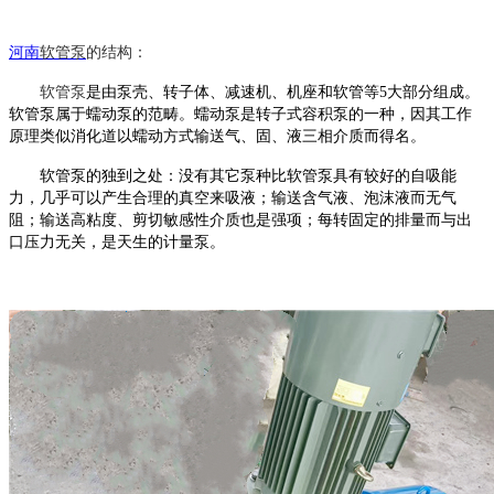
河南
软管泵
的结构：
软管泵
是由泵壳、转子体、减速机、机座和软管等
5大部分组成。
软管泵
属于蠕动泵的范畴。蠕动泵是转子式容积泵的一种，因其工作
原理类似消化道以蠕动方式输送气、固、液三相介质而得名。
软管泵
的独到之处：没有其它泵种比
软管泵
具有较好的自吸能
力，几乎可以产生合理的真空来吸液；输送含气液、泡沫液而无气
阻；输送高粘度、剪切敏感性介质也是强项；每转固定的排量而与出
口压力无关，是天生的计量泵。