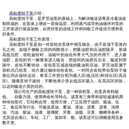
高粘度转子泵
介绍：
高粘度转子泵，是罗茨油泵的基础上，为解决输送沥青及冷凝油改
制而成的，在泵体上增设一层保温层，利用蒸汽或导热油循环对泵的
工作室进行保温加热，从而对泵的连续工作和间歇工作提供方便和良
好条件。
高粘度转子泵工作原理：
高粘度转子泵是由一对齿轮在泵体中相互啮合，由于齿顶于泵体内
孔之间、齿端于侧板之间的间隙很小，把吸油腔和压油腔隔开，形成
高低压腔，齿轮旋转时，油箱中的油在外界大气压的作用下，进入吸
油腔，齿轮的另一侧逐渐进入啮合，把齿间的油挤压出去，输送到管
路中。齿轮不断转动，齿轮泵完成连续的吸油和压油。罗茨油泵属于
容积式凸轮泵，动力通过轴传动给齿轮。一对同步齿轮带动泵转子做
差位同步旋转运动，将泵工作腔分割为吸入区
低压区
和排出区
高压
(
)
(
区
。随着泵转子旋转，不断地将介质从低压区吸入，在高压区排除，
)
以达到输送介质的目的。
我公司生产的高粘度转子泵，是一种容积泵，此泵具有耗能
低、、自吸力强、使用寿命长等特点。该泵有三角带和齿轮减速机两
种传动形式，它结构合理，使用方便，广泛应用于油田、炼油、化
工、食品等等行业。可输送原油、重油、渣油、沥青、沥青、润滑
油、汽油、柴油、油漆、玻璃胶、牙膏、油脂、豆浆、糖稀等各种，
尤其适合港口、车站、工厂、装卸车、船。该泵还可以倒顺使用且参
数不变。