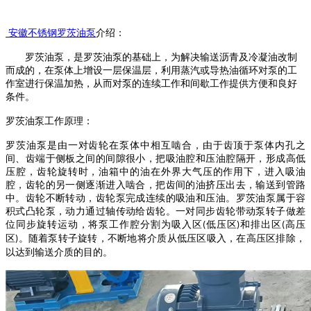
安徽
不锈钢
罗茨油泵
介绍
：
罗
茨油泵
，是
罗茨油泵
的基础上，为解决输送沥青及冷凝油改制
而成的，在泵体上增设一层保温层，利用蒸汽或导热油循环对泵的工
作室进行保温加热，从而对泵的连续工作和间歇工作提供方便和良好
条件。
罗茨油泵
工作原理：
罗茨油泵
是由一对齿轮在泵体中相互啮合，由于齿顶于泵体内孔之
间、齿端于侧板之间的间隙很小，把吸油腔和压油腔隔开，形成高低
压腔，齿轮旋转时，油箱中的油在外界大气压的作用下，进入吸油
腔，齿轮的另一侧逐渐进入啮合，把齿间的油挤压出去，输送到管路
中。齿轮不断转动，齿轮泵完成连续的吸油和压油。
罗茨油泵
属于容
积式凸轮泵，动力通过轴传动给齿轮。一对同步齿轮带动泵转子做差
位同步旋转运动，将泵工作腔分割为吸入区
低压区
和排出区
高压
(
)
(
区
。随着泵转子旋转，不断地将介质从低压区吸入，在高压区排除，
)
以达到输送介质的目的。