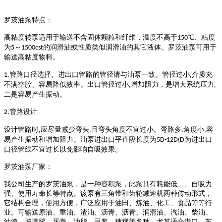
罗茨油泵
特点：
高粘度转
泵适用于输送不含固体颗粒和纤维，温度不高于
℃、粘度
150
为
～
的润滑油或性质类似润滑油的其它液体。
罗茨油泵
可用于
5
1500cst
输送高粘度物料。
管路口径选择。进出口管路的管径请与油泵一致。管径过小
介质充
1.
,
不满空腔、容易降低效率。出口管径过小
增加阻力，是增大系统压力
,
,
二是容易产生振动。
管路设计
2.
设计管路时
应尽量减少弯头
且弯头角度不宜过小。弯路多
角度小
容
,
,
,
,
易产生振动和增加阻力。油泵进出口平直段长度为
为进出口
5D-12D(D
口径管线不宜过长以免影响自吸效果。
罗茨油泵
厂家：
我公司生产的
罗茨油泵
，是一种容积泵，此泵具有耗能低、、自吸力
强、使用寿命长等特点。该泵有三角带和齿轮减速机两种传动形式，
它结构合理，使用方便，广泛应用于油田、炼油、化工、食品等等行
业。可输送原油、重油、渣油、沥青、沥青、润滑油、汽油、柴油、
油漆、玻璃胶、牙膏、油脂、豆浆、糖稀等各种，尤其适合港口、车