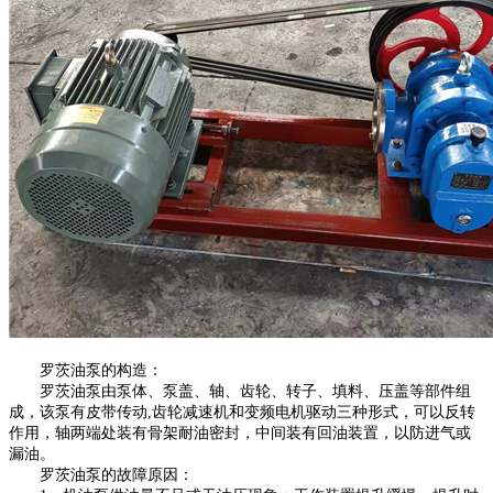
罗茨油泵的构造：
罗茨油泵由泵体、泵盖、轴、齿轮、转子、填料、压盖等部件组
成，该泵有皮带传动
,齿轮减速机和变频电机驱动三种形式，可以反转
作用，轴两端处装有骨架耐油密封，中间装有回油装置，以防进气或
漏油。
罗茨油泵的故障原因：