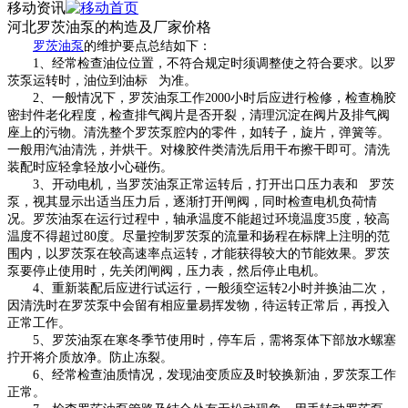
移动资讯
河北罗茨油泵的构造及厂家价格
罗茨油泵
的维护要点总结如下：
1、经常检查油位位置，不符合规定时须调整使之符合要求。以罗
茨泵运转时，油位到油标 为准。
2、一般情况下，罗茨油泵工作2000小时后应进行检修，检查桷胶
密封件老化程度，检查排气阀片是否开裂，清理沉淀在阀片及排气阀
座上的污物。清洗整个罗茨泵腔内的零件，如转子，旋片，弹簧等。
一般用汽油清洗，并烘干。对橡胶件类清洗后用干布擦干即可。清洗
装配时应轻拿轻放小心碰伤。
3、开动电机，当罗茨油泵正常运转后，打开出口压力表和 罗茨
泵，视其显示出适当压力后，逐渐打开闸阀，同时检查电机负荷情
况。罗茨油泵在运行过程中，轴承温度不能超过环境温度35度，较高
温度不得超过80度。尽量控制罗茨泵的流量和扬程在标牌上注明的范
围内，以罗茨泵在较高速率点运转，才能获得较大的节能效果。罗茨
泵要停止使用时，先关闭闸阀，压力表，然后停止电机。
4、重新装配后应进行试运行，一般须空运转2小时并换油二次，
因清洗时在罗茨泵中会留有相应量易挥发物，待运转正常后，再投入
正常工作。
5、罗茨油泵在寒冬季节使用时，停车后，需将泵体下部放水螺塞
拧开将介质放净。防止冻裂。
6、经常检查油质情况，发现油变质应及时较换新油，罗茨泵工作
正常。