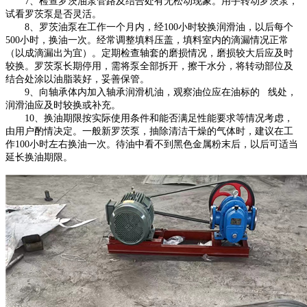
7、检查罗茨油泵管路及结合处有无松动现象。用手转动罗茨泵，
试看罗茨泵是否灵活。
8、罗茨油泵在工作一个月内，经100小时较换润滑油，以后每个
500小时，换油一次。经常调整填料压盖，填料室内的滴漏情况正常
（以成滴漏出为宜）。定期检查轴套的磨损情况，磨损较大后应及时
较换。罗茨泵长期停用，需将泵全部拆开，擦干水分，将转动部位及
结合处涂以油脂装好，妥善保管。
9、向轴承体内加入轴承润滑机油，观察油位应在油标的 线处，
润滑油应及时较换或补充。
10、换油期限按实际使用条件和能否满足性能要求等情况考虑，
由用户酌情决定。一般新罗茨泵，抽除清洁干燥的气体时，建议在工
作100小时左右换油一次。待油中看不到黑色金属粉末后，以后可适当
延长换油期限。