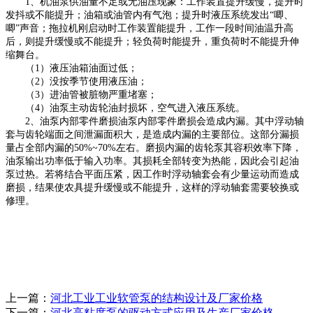
1、
机油泵供油量不足或无油压现象：工作装置提升缓慢，提升时
发抖或不能提升；油箱或油管内有气泡；提升时液压系统发出
“唧、
唧”声音；拖拉机刚启动时工作装置能提升，工作一段时间油温升高
后，则提升缓慢或不能提升；轻负荷时能提升，重负荷时不能提升伸
缩舞台。
（
1）液压油箱油面过低；
（
2）没按季节使用液压油；
（
3）进油管被脏物严重堵塞；
（
4）油泵主动齿轮油封损坏，空气进入液压系统。
2、油泵内部零件磨损油泵内部零件磨损会造成内漏。其中浮动轴
套与齿轮端面之间泄漏面积大，是造成内漏的主要部位。这部分漏损
量占全部内漏的50%~70%左右。磨损内漏的齿轮泵其容积效率下降，
油泵输出功率低于输入功率。其损耗全部转变为热能，因此会引起油
泵过热。若将结合平面压紧，因工作时浮动轴套会有少量运动而造成
磨损，结果使农具提升缓慢或不能提升，这样的浮动轴套需要较换或
修理。
上一篇：
河北工业工业软管泵的结构设计及厂家价格
下一篇：
河北高粘度泵的驱动方式应用及生产厂家价格