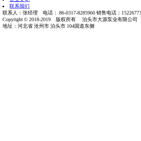
联系我们
联系人：张经理 电话： 86-0317-8285960 销售电话：1522677332
Copyright
©
2018-2019 版权所有 泊头市大源泵业有限公司
地址：河北省 沧州市 泊头市 104国道东侧