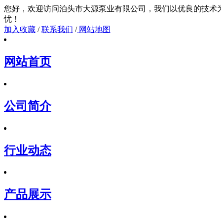
您好，欢迎访问泊头市大源泵业有限公司，我们以优良的技术
忧！
加入收藏
/
联系我们
/
网站地图
网站首页
公司简介
行业动态
产品展示