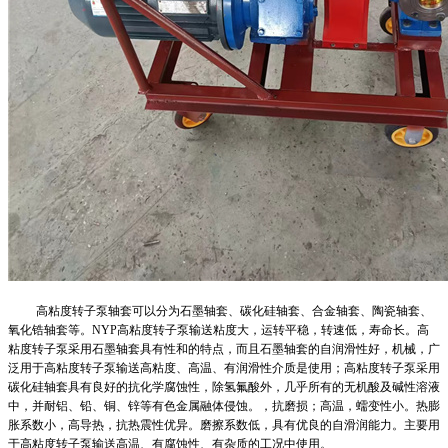
高粘度转子泵轴套可以分为石墨轴套、碳化硅轴套、合金轴套、陶瓷轴套、
氧化锆轴套等。
NYP高粘度转子泵输送粘度大，运转平稳，转速低，寿命长。高
粘度转子泵采用石墨轴套具有性和的特点，而且石墨轴套的自润滑性好，机械，广
泛用于高粘度转子泵输送高粘度、高温、有润滑性介质是使用；高粘度转子泵采用
碳化硅轴套具有良好的抗化学腐蚀性，除氢氟酸外，几乎所有的无机酸及碱性溶液
中，并耐铝、铅、铜、锌等有色金属融体侵蚀。，抗磨损；高温，蠕变性小。热膨
胀系数小，高导热，抗热震性优异。磨擦系数低，具有优良的自滑润能力。主要用
于高粘度转子泵输送高温、有腐蚀性、有杂质的工况中使用。