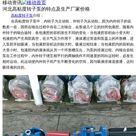
移动资讯
河北高粘度转子泵的特点及生产厂家价格
高粘度转子泵
介绍：
在高粘度转子泵中，内转子为主动轮，外转子为从动轮。因为内外转子的齿
数差一齿，因而在啮合过程中存在二次啮合，会形成几个立的封闭包液腔。随着内
外转子的啮合旋转，各包液腔的容积发生不同的变化：当包液腔容积由小变大时，
包液腔内产生局部真空，在大气压力作用下，液体通过管道和泵盖上的环形槽，进
入泵腔开始吸液，当包液腔容积达到较大时。吸液过程结束；当包液腔内的容积由
大变小时。包液腔内的液体就从另一个环形槽压出，为泵的排液过程。内啮合齿轮
泵在工作过程中，内外转子绕互相平行的两轴线作不同速度的同向运转时，必发生
相对运动。此运动使内外转子间产生不断变化的空间，因与吸液排液道接通，达到
吸排液的目的。