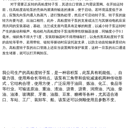
对于需要正反转的高粘度转子泵，其进出口管路上均需设置阀。在开始运转
前，往高粘度齿轮泵的壳体内灌满待输送的液体，便于启动。若环境温度低于冰
点，应预先向泵内通入热蒸汽，进行预热处理，然后才可启动转子泵。转子泵的旋
转方向要与进、出油口相符。此外，高粘度转子泵的支座或法兰与其驱动电机应采
用共同的安装基础，基础、法兰或支座均需具有足够的刚度，以减小转子泵运转时
产生的振动和噪声。电动机与高粘度转子泵须用弹性联轴器连接，同轴度小于
0.1
毫米。倾斜角不得大于1度，安装联轴器时不得用锤敲打，以免伤害高粘度转子泵
的齿轮等零件。若用带轮、链轮等驱动时应设托架支承，以防主动齿轮轴承受径向
力。高粘度转子泵的出口管路上还应当设置阀等保护装置，这样一旦泵的出口通道
发生堵塞，就可以打开阀卸压。
我公司生产的高粘度转子
泵
，是一种容积泵，此泵具有耗能低、、自
吸力强、使用寿命长等特点。该泵有三角带和齿轮减速机两种传动形
式，它结构合理，使用方便，广泛应用于油田、炼油、化工、食品等
等行业。可输送原油、重油、渣油、沥青、沥青、润滑油、汽油、柴
油、油漆、玻璃胶、牙膏、油脂、豆浆、糖稀等各种，尤其适合港
口、车站、工厂、装卸车、船。该泵还可以倒顺使用且参数不变。