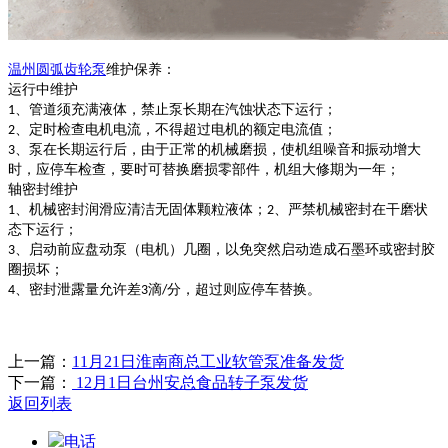
温州
圆弧齿轮泵
维护保养：
运行中维护
、管道须充满液体，禁止泵长期在汽蚀状态下运行；
1
、定时检查电机电流，不得超过电机的额定电流值；
2
、泵在长期运行后，由于正常的机械磨损，使机组噪音和振动增大
3
时，应停车检查，要时可替换磨损零部件，机组大修期为一年；
轴密封维护
、机械密封润滑应清洁无固体颗粒液体；
、严禁机械密封在干磨状
1
2
态下运行；
、启动前应盘动泵（电机）几圈，以免突然启动造成石墨环或密封胶
3
圈损坏；
、密封泄露量允许差
滴
分，超过则应停车替换。
4
3
/
上一篇：
11月21日淮南商总工业软管泵准备发货
下一篇：
12月1日台州安总食品转子泵发货
返回列表
电话