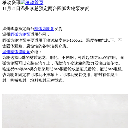
移动资讯
11月21日温州李总预定两台圆弧齿轮泵发货
温州李总预定两台
圆弧齿轮泵
发货
温州
圆弧齿轮泵
适用范围：
圆弧齿轮油泵主要适用于输送粘度在
、温度在
以下、不
5-1500cst
80℃
含固体颗粒、腐蚀性的各种油类介质。
温州
圆弧齿轮泵
介绍：
齿轮选择
殊的材质尼龙、铜轮、不锈钢，可以起到防
的作用。圆
te
bao
弧齿轮泵可以安装在汽车上，借助汽车变速箱的取力器输出轴传动。
输送易
易
类介质采用防
铜齿轮或是尼龙齿轮，配防
电机。
ran
bao
bao
bao
该齿轮泵固定在可移动小推车上，可移动安装使用。轴封有骨架油
封、机械密封、填料密封三种型式。