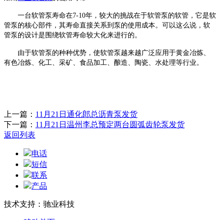
一台
软管泵
寿命在
7-10年，较大的挑战在于
软管泵
的软管，它是
软
管泵
的核心部件，其寿命直接关系到泵的使用成本。可以这么说，
软
管泵
的设计是围绕软管寿命较大化来进行的。
由于
软管泵
的种种优势，使
软管泵
越来越广泛应用于黄金冶炼、
有色冶炼、化工、采矿、食品加工、酿造、陶瓷、水处理等行业。
上一篇：
11月21日通化郎总沥青泵发货
下一篇：
11月21日温州李总预定两台圆弧齿轮泵发货
返回列表
电话
短信
联系
产品
技术支持：驰业科技