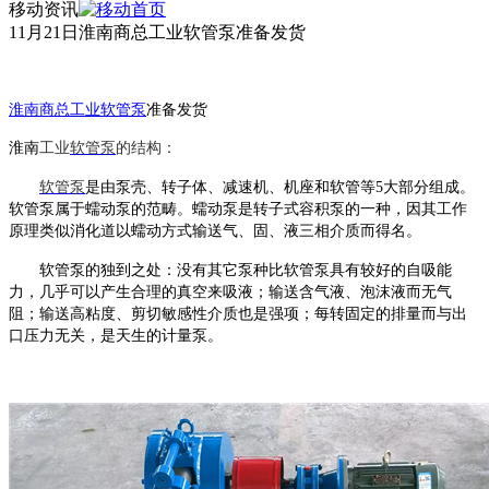
移动资讯
11月21日淮南商总工业软管泵准备发货
淮南商总工业软管泵
准备发货
淮南
工业
软管泵
的结构：
软管泵
是由泵壳、转子体、减速机、机座和软管等
5大部分组成。
软管泵
属于蠕动泵的范畴。蠕动泵是转子式容积泵的一种，因其工作
原理类似消化道以蠕动方式输送气、固、液三相介质而得名。
软管泵
的独到之处：没有其它泵种比
软管泵
具有较好的自吸能
力，几乎可以产生合理的真空来吸液；输送含气液、泡沫液而无气
阻；输送高粘度、剪切敏感性介质也是强项；每转固定的排量而与出
口压力无关，是天生的计量泵。