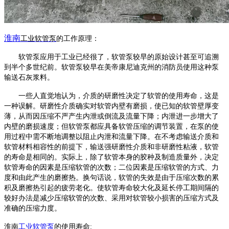
淮南
工业
软管泵
的工作原理
：
软管泵
应用于工业已经很了，
软管泵
较早的原始设计甚至可追溯
到半个多世纪前。
软管泵
较早在美帝康尼迪克州的消防员使用这种泵
输送石灰浆料。
一些人直觉地认为，介质的研磨性决定了软管的使用寿命，这是
一种误解。研磨性介质确实对软管内壁有磨损，使已知的软管壁厚变
薄，从而因压缩不严产生内泄或倒流及流量下降；内泄进一步增大了
内壁的磨损速度；但
软管泵
都应具备软管压缩的调节装置，在泵的使
用过程中需不断地调整以阻止内泄和流量下降。在不考虑输送介质和
软管材料相容性的前提下，输送强研磨性介质和非研磨性粘液，软管
的寿命是相同的。实际上，除了软管本身的胶种及制造质量外，决定
软管寿命的因素是压缩软管的次数；二位因素是压缩软管的方式、力
度和由此产生的磨擦热。换句话说，软管的失效是由于压缩次数的累
积及磨擦热引起的疲劳老化。使软管寿命较大化及延长停工期间隔的
较好办法是减少压缩软管的次数、采用对软管较小损害的压缩方式及
准确的压缩力度。
淮南
工业软管泵
的使用寿命
: