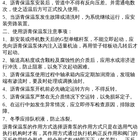
4、沥青保温泵安装后，管道中不得有反向压差。并需通电数
次，使之适温后方可正式投入使用。
5、当沥青保温泵发生故障或清洗时，为系统继续运行，应安
装旁路装置。
二、使用沥青保温泵注意事项：
1、新安装或停机数天后的G型单螺杆泵，不能立即起动，应
先向沥青保温泵体内注入适量机油，再用管子钳板动几转后才
可起动。
2、输送高粘度或含颗粒及腐蚀性的介质后，应用水或溶济进
行冲洗，防止阻塞，以免下次起动困难。
3、沥青保温泵使用过程中轴承箱内应定期加润滑油，发现轴
端有渗流时，要及时处理或调换油封。
4、沥青保温泵开机前必先确定运转方向，不得反转。
5、沥青保温泵严禁在无介质情况下空运转，以免损坏定子。
6、在运行中如发生异常情况，应立即停车检查原因，排除故
障。
7、冬季应排队积液，防止冻裂。
沥青保温泵的作用方式选择沥青泵的作用方式只是在选用气动
执行机构时才有，其作用方式通过执行机构正反作用和阀门的
正反作用组合形成。组合形式有
4种即正正（气关型）、正反