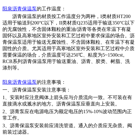
阳泉
沥青保温泵
的
工作温度：
沥青保温泵的材质按工作温度分为两种，
I类材质HT200
适用于输送到200°C以下，II类材质Q235适用于输送350°C以下
的无腐蚀性，不含固体颗粒的重油/沥青等各类在常温下有凝
固怀以及高寒地区室外安装和工艺过程中要求保温的场合。沥
青保温泵适用于输送无腐蚀性、不含固体颗粒、在常温下有凝
固性的介质。尤其适用于高寒地区室外安装和工艺过程中介质
需要保温的场合，介质温度可达250℃、粘度为5~1500cst。
RCB系列沥青保温泵用于输送重油、沥青、胶类、树脂、洗
涤剂等。
阳泉
沥青保温泵
的
注意
事项：
一、沥青保温泵安装注意事项：
1、安装时应注意阀体上箭头应与介质流向一致。不可装在有
直接滴水或溅水的地方。沥青保温泵应垂直向上安装。
2、沥青泵应在电源电压为额定电压的15%-10%波动范围内正
常工作。
3、沥青保温泵安装前应清洗管道。通入的介质应无杂质。阀
前装过滤器。