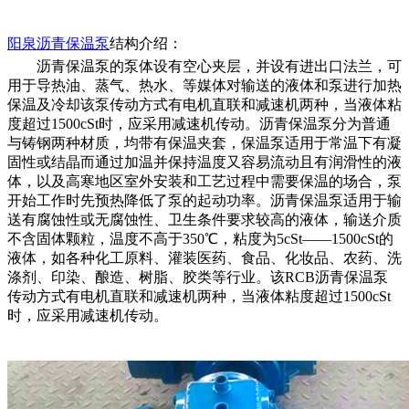
阳泉
沥青保温泵
结构介绍：
沥青保温泵的泵体设有空心夹层，并设有进出口法兰，可
用于导热油、蒸气、热水、等媒体对输送的液体和泵进行加热
保温及冷却该泵传动方式有电机直联和减速机两种，当液体粘
度超过
1500cSt时，应采用减速机传动。沥青保温泵分为普通
与铸钢两种材质，均带有保温夹套，保温泵适用于常温下有凝
固性或结晶而通过加温并保持温度又容易流动且有润滑性的液
体，以及高寒地区室外安装和工艺过程中需要保温的场合，泵
开始工作时先预热降低了泵的起动功率。沥青保温泵适用于输
送有腐蚀性或无腐蚀性、卫生条件要求较高的液体，输送介质
不含固体颗粒，温度不高于350℃，粘度为5cSt——1500cSt的
液体，如各种化工原料、灌装医药、食品、化妆品、农药、洗
涤剂、印染、酿造、树脂、胶类等行业。该RCB沥青保温泵
传动方式有电机直联和减速机两种，当液体粘度超过1500cSt
时，应采用减速机传动。