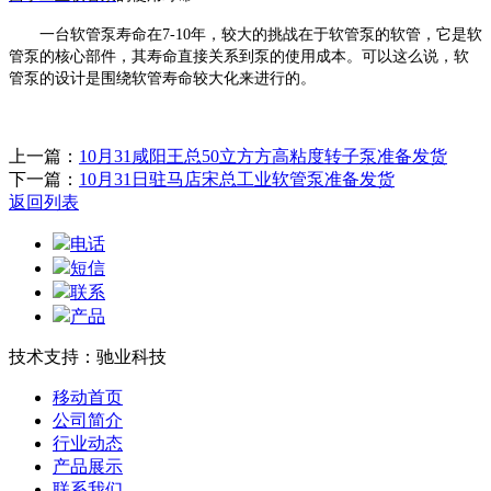
一台
软管泵
寿命在
7-10年，较大的挑战在于
软管泵
的软管，它是
软
管泵
的核心部件，其寿命直接关系到泵的使用成本。可以这么说，
软
管泵
的设计是围绕软管寿命较大化来进行的。
上一篇：
10月31咸阳王总50立方方高粘度转子泵准备发货
下一篇：
10月31日驻马店宋总工业软管泵准备发货
返回列表
电话
短信
联系
产品
技术支持：驰业科技
移动首页
公司简介
行业动态
产品展示
联系我们