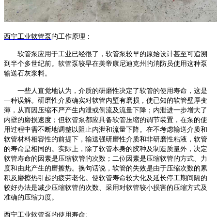
西宁工业
软管泵
的工作原理
：
软管泵
应用于工业已经很了，
软管泵
较早的原始设计甚至可追溯
到半个多世纪前。
软管泵
较早在美帝康尼迪克州的消防员使用这种泵
输送石灰浆料。
一些人直觉地认为，介质的研磨性决定了软管的使用寿命，这是
一种误解。研磨性介质确实对软管内壁有磨损，使已知的软管壁厚变
薄，从而因压缩不严产生内泄或倒流及流量下降；内泄进一步增大了
内壁的磨损速度；但
软管泵
都应具备软管压缩的调节装置，在泵的使
用过程中需不断地调整以阻止内泄和流量下降。在不考虑输送介质和
软管材料相容性的前提下，输送强研磨性介质和非研磨性粘液，软管
的寿命是相同的。实际上，除了软管本身的胶种及制造质量外，决定
软管寿命的因素是压缩软管的次数；二位因素是压缩软管的方式、力
度和由此产生的磨擦热。换句话说，软管的失效是由于压缩次数的累
积及磨擦热引起的疲劳老化。使软管寿命较大化及延长停工期间隔的
较好办法是减少压缩软管的次数、采用对软管较小损害的压缩方式及
准确的压缩力度。
西宁工业软管泵
的使用寿命
: