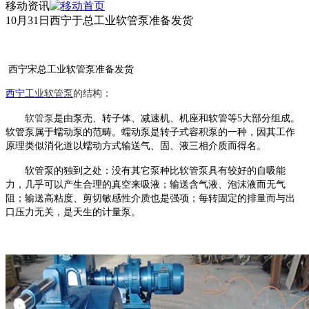
移动资讯
10月31日西宁于总工业软管泵准备发货
西宁宋总工业软管泵准备发货
西宁
工业
软管泵
的结构：
软管泵
是由泵壳、转子体、减速机、机座和软管等
5大部分组成。
软管泵
属于蠕动泵的范畴。蠕动泵是转子式容积泵的一种，因其工作
原理类似消化道以蠕动方式输送气、固、液三相介质而得名。
软管泵
的独到之处：没有其它泵种比
软管泵
具有较好的自吸能
力，几乎可以产生合理的真空来吸液；输送含气液、泡沫液而无气
阻；输送高粘度、剪切敏感性介质也是强项；每转固定的排量而与出
口压力无关，是天生的计量泵。