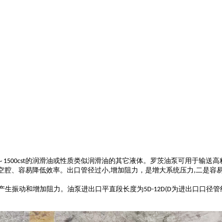
～
的润滑油或性质类似润滑油的其它液体。
罗茨油
泵
可用于输送高
1500cst
空腔、容易降低效率。出口管径过小
增加阻力，是增大系统压力
二是容
,
,
产生振动和增加阻力。油泵进出口平直段长度为
为进出口口径管
5D-12D(D