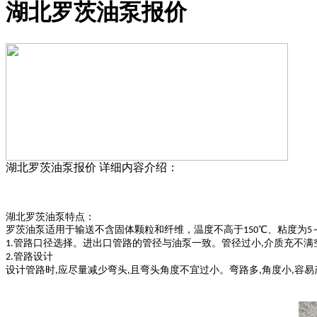
湖北罗茨油泵报价
湖北罗茨油泵报价
详细内容介绍：
湖北罗茨油
泵
特点：
罗茨油
泵
适用于输送不含固体颗粒和纤维，温度不高于
℃、粘度为
150
5
管路口径选择。进出口管路的管径与油泵一致。管径过小
介质充不满
1.
,
管路设计
2.
设计管路时
应尽量减少弯头
且弯头角度不宜过小。弯路多
角度小
容易
,
,
,
,