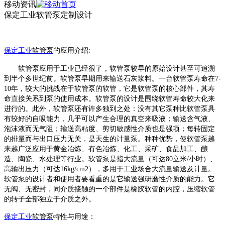
移动资讯
保定工业软管泵定制设计
保定
工业
软管泵
的
应
用介绍
:
软管泵应用于工业已经很了，软管泵较早的原始设计甚至可追溯
到半个多世纪前。软管泵早期用来输送石灰浆料。一台软管泵寿命在
7-
10年，较大的挑战在于软管泵的软管，它是软管泵的核心部件，其寿
命直接关系到泵的使用成本。软管泵的设计是围绕软管寿命较大化来
进行的。此外，软管泵还有许多独到之处：没有其它泵种比软管泵具
有较好的自吸能力，几乎可以产生合理的真空来吸液；输送含气液、
泡沫液而无气阻；输送高粘度、剪切敏感性介质也是强项；每转固定
的排量而与出口压力无关，是天生的计量泵。种种优势，使软管泵越
来越广泛应用于黄金冶炼、有色冶炼、化工、采矿、食品加工、酿
造、陶瓷、水处理等行业。软管泵是指大流量（可达80立米/小时）、
高输出压力（可达16kg/cm2），多用于工业场合大流量输送及计量。
软管泵的设计者和使用者要看重的是它输送强研磨性介质的能力。它
无阀、无密封，同介质接触的一个部件是橡胶软管的内腔，压缩软管
的转子全部独立于介质之外。
保定
工业
软管泵
特性与用途：