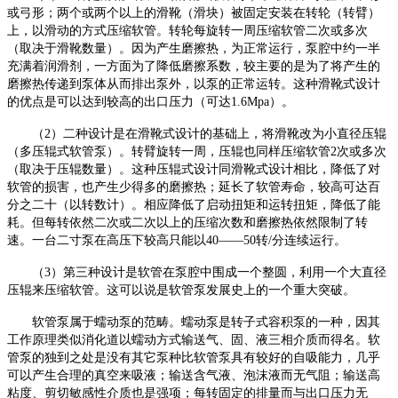
或弓形；两个或两个以上的滑靴（滑块）被固定安装在转轮（转臂）
上，以滑动的方式压缩软管。转轮每旋转一周压缩软管二次或多次
（取决于滑靴数量）。因为产生磨擦热，为正常运行，泵腔中约一半
充满着润滑剂，一方面为了降低磨擦系数，较主要的是为了将产生的
磨擦热传递到泵体从而排出泵外，以泵的正常运转。这种滑靴式设计
的优点是可以达到较高的出口压力（可达1.6Mpa）。
（
2）二种设计是在滑靴式设计的基础上，将滑靴改为小直径压辊
（多压辊式软管泵）。转臂旋转一周，压辊也同样压缩软管2次或多次
（取决于压辊数量）。这种压辊式设计同滑靴式设计相比，降低了对
软管的损害，也产生少得多的磨擦热；延长了软管寿命，较高可达百
分之二十（以转数计）。相应降低了启动扭矩和运转扭矩，降低了能
耗。但每转依然二次或二次以上的压缩次数和磨擦热依然限制了转
速。一台二寸泵在高压下较高只能以40——50转/分连续运行。
（
3）第三种设计是软管在泵腔中围成一个整圆，利用一个大直径
压辊来压缩软管。这可以说是软管泵发展史上的一个重大突破。
软管泵属于蠕动泵的范畴。蠕动泵是转子式容积泵的一种，因其
工作原理类似消化道以蠕动方式输送气、固、液三相介质而得名。软
管泵的独到之处是没有其它泵种比软管泵具有较好的自吸能力，几乎
可以产生合理的真空来吸液；输送含气液、泡沫液而无气阻；输送高
粘度、剪切敏感性介质也是强项；每转固定的排量而与出口压力无