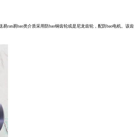
an易bao类介质采用防bao铜齿轮或是尼龙齿轮，配防bao电机。该齿