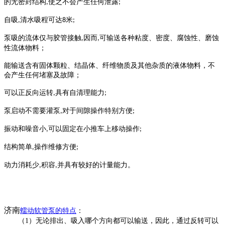
的无密封结构
使之不会产生任何泄露
,
;
自吸
清水吸程可达
米
,
8
;
泵吸的流体仅与胶管接触
因而
可输送各种粘度、密度、腐蚀性、磨蚀
,
,
性流体物料；
能输送含有固体颗粒、结晶体、纤维物质及其他杂质的液体物料，不
会产生任何堵塞及故障；
可以正反向运转
具有自清理能力
,
;
泵启动不需要灌泵
对于间隙操作特别方便
,
;
振动和噪音小
可以固定在小推车上移动操作
,
;
结构简单
操作维修方便
,
;
动力消耗少
积容
并具有较好的计量能力。
,
,
济南
蠕动软管泵
的特点
：
（
1）无论排出、吸入哪个方向都可以输送，因此，通过反转可以