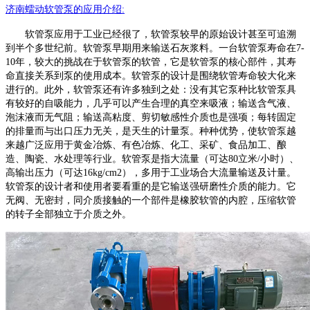
济南蠕动
软管泵
的
应
用介绍
:
软管泵应用于工业已经很了，软管泵较早的原始设计甚至可追溯
到半个多世纪前。软管泵早期用来输送石灰浆料。一台软管泵寿命在
7-
10年，较大的挑战在于软管泵的软管，它是软管泵的核心部件，其寿
命直接关系到泵的使用成本。软管泵的设计是围绕软管寿命较大化来
进行的。此外，软管泵还有许多独到之处：没有其它泵种比软管泵具
有较好的自吸能力，几乎可以产生合理的真空来吸液；输送含气液、
泡沫液而无气阻；输送高粘度、剪切敏感性介质也是强项；每转固定
的排量而与出口压力无关，是天生的计量泵。种种优势，使软管泵越
来越广泛应用于黄金冶炼、有色冶炼、化工、采矿、食品加工、酿
造、陶瓷、水处理等行业。软管泵是指大流量（可达80立米/小时）、
高输出压力（可达16kg/cm2），多用于工业场合大流量输送及计量。
软管泵的设计者和使用者要看重的是它输送强研磨性介质的能力。它
无阀、无密封，同介质接触的一个部件是橡胶软管的内腔，压缩软管
的转子全部独立于介质之外。