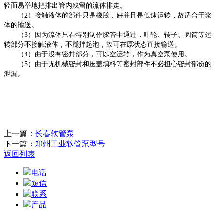
轻而易举地把排出管内残留的流体排走。
（
2）接触液体的部件只是橡胶，好并且是低速运转，故适合于浆
体的输送。
（
3）因为流体只在特别制作胶管中通过，叶轮、转子、圆筒等运
转部分不接触液体，不搅拌起泡，故可在原状态直接输送。
（
4）由于没有密封部分，可以空运转，作为真空泵使用。
（
5）由于无机械密封和压盖填料等密封部件不必担心密封部份的
泄漏。
上一篇：
长春软管泵
下一篇：
郑州工业软管泵型号
返回列表
电话
短信
联系
产品