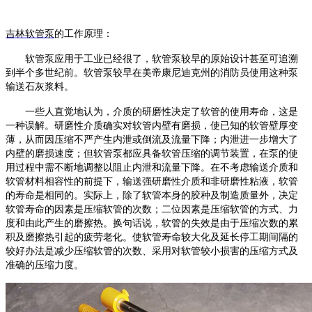
吉林软管泵
的工作原理
：
软管泵
应用于工业已经很了，
软管泵
较早的原始设计甚至可追溯
到半个多世纪前。
软管泵
较早在美帝康尼迪克州的消防员使用这种泵
输送石灰浆料。
一些人直觉地认为，介质的研磨性决定了软管的使用寿命，这是
一种误解。研磨性介质确实对软管内壁有磨损，使已知的软管壁厚变
薄，从而因压缩不严产生内泄或倒流及流量下降；内泄进一步增大了
内壁的磨损速度；但
软管泵
都应具备软管压缩的调节装置，在泵的使
用过程中需不断地调整以阻止内泄和流量下降。在不考虑输送介质和
软管材料相容性的前提下，输送强研磨性介质和非研磨性粘液，软管
的寿命是相同的。实际上，除了软管本身的胶种及制造质量外，决定
软管寿命的因素是压缩软管的次数；二位因素是压缩软管的方式、力
度和由此产生的磨擦热。换句话说，软管的失效是由于压缩次数的累
积及磨擦热引起的疲劳老化。使软管寿命较大化及延长停工期间隔的
较好办法是减少压缩软管的次数、采用对软管较小损害的压缩方式及
准确的压缩力度。