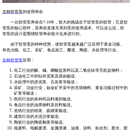
吉林软管泵
的使用寿命
一台
软管泵
寿命在
7-10年，较大的挑战在于
软管泵
的软管，它是
软
管泵
的核心部件，其寿命直接关系到泵的使用成本。可以这么说，
软
管泵
的设计是围绕软管寿命较大化来进行的。
由于
软管泵
的种种优势，使
软管泵
越来越广泛应用于黄金冶炼、
有色冶炼、化工、采矿、食品加工、酿造、陶瓷、水处理等行业。
吉林软管泵
应用：
化工行业的酸、碱、磷酸盐浆料以及二氧化钛等无机盐物料；
石油化工中的钻井泥浆及原由输送
;
水处理中的淤泥浆、石灰浆等输送；
采矿、冶金行业，如金矿开采中的充填物料、黄金冶炼过程中的
矿浆等输送；
医药行业的各种药品料液的输送
;
食品行业的油类物料及饮料输送
;
造纸行业的纸浆、硫磺浆输送
;
建筑行业的水泥沙浆输送
;
陶瓷行业的陶瓷釉浆等输送
;
核废料、电解废渣、金属渣液、油漆、涂料、粘合剂、胶水、胶