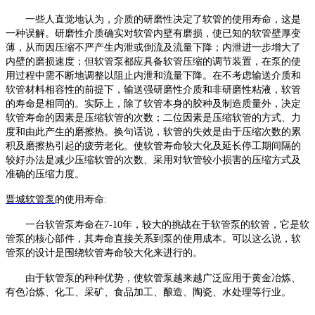
一些人直觉地认为，介质的研磨性决定了软管的使用寿命，这是
一种误解。研磨性介质确实对软管内壁有磨损，使已知的软管壁厚变
薄，从而因压缩不严产生内泄或倒流及流量下降；内泄进一步增大了
内壁的磨损速度；但
软管泵
都应具备软管压缩的调节装置，在泵的使
用过程中需不断地调整以阻止内泄和流量下降。在不考虑输送介质和
软管材料相容性的前提下，输送强研磨性介质和非研磨性粘液，软管
的寿命是相同的。实际上，除了软管本身的胶种及制造质量外，决定
软管寿命的因素是压缩软管的次数；二位因素是压缩软管的方式、力
度和由此产生的磨擦热。换句话说，软管的失效是由于压缩次数的累
积及磨擦热引起的疲劳老化。使软管寿命较大化及延长停工期间隔的
较好办法是减少压缩软管的次数、采用对软管较小损害的压缩方式及
准确的压缩力度。
晋城软管泵
的使用寿命
:
一台
软管泵
寿命在
7-10年，较大的挑战在于
软管泵
的软管，它是
软
管泵
的核心部件，其寿命直接关系到泵的使用成本。可以这么说，
软
管泵
的设计是围绕软管寿命较大化来进行的。
由于
软管泵
的种种优势，使
软管泵
越来越广泛应用于黄金冶炼、
有色冶炼、化工、采矿、食品加工、酿造、陶瓷、水处理等行业。