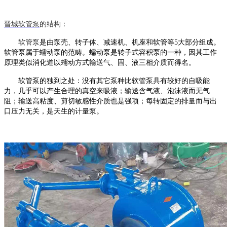
晋城
软管泵
的结构：
软管泵
是由泵壳、转子体、减速机、机座和软管等
5大部分组成。
软管泵
属于蠕动泵的范畴。蠕动泵是转子式容积泵的一种，因其工作
原理类似消化道以蠕动方式输送气、固、液三相介质而得名。
软管泵
的独到之处：没有其它泵种比
软管泵
具有较好的自吸能
力，几乎可以产生合理的真空来吸液；输送含气液、泡沫液而无气
阻；输送高粘度、剪切敏感性介质也是强项；每转固定的排量而与出
口压力无关，是天生的计量泵。