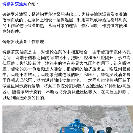
铸钢罗茨油泵
介绍：
铸钢罗茨油泵
，是
铸钢罗茨油泵
的基础上，为解决输送沥青及冷凝油
改制而成的，在泵体上增设一层保温层，利用蒸汽或导热油循环对泵
的工作室进行保温加热，从而对泵的连续工作和间歇工作提供方便和
良好条件。
铸钢罗茨油泵
工作原理：
铸钢罗茨油泵
是由一对齿轮在泵体中相互啮合，由于齿顶于泵体内孔
之间、齿端于侧板之间的间隙很小，把吸油腔和压油腔隔开，形成高
低压腔，齿轮旋转时，油箱中的油在外界大气压的作用下，进入吸油
腔，齿轮的另一侧逐渐进入啮合，把齿间的油挤压出去，输送到管路
中。齿轮不断转动，齿轮泵完成连续的吸油和压油。
铸钢罗茨油泵
属
于容积式凸轮泵，动力通过轴传动给齿轮。一对同步齿轮带动泵转子
做差位同步旋转运动，将泵工作腔分割为吸入区
低压区
和排出区
高压
(
)
(
区
。随着泵转子旋转，不断地将介质从低压区吸入，在高压区排除，
)
以达到输送介质的目的。