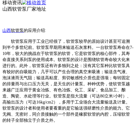
移动资讯
山西软管泵厂家地址
山西
软管泵
的
应
用介绍
:
软管泵应用于工业已经很了，软管泵较早的原始设计甚至可追溯
到半个多世纪前。软管泵早期用来输送石灰浆料。一台软管泵寿命在
7-
10年，较大的挑战在于软管泵的软管，它是软管泵的核心部件，其寿
命直接关系到泵的使用成本。软管泵的设计是围绕软管寿命较大化来
进行的。此外，软管泵还有许多独到之处：没有其它泵种比软管泵具
有较好的自吸能力，几乎可以产生合理的真空来吸液；输送含气液、
泡沫液而无气阻；输送高粘度、剪切敏感性介质也是强项；每转固定
的排量而与出口压力无关，是天生的计量泵。种种优势，使软管泵越
来越广泛应用于黄金冶炼、有色冶炼、化工、采矿、食品加工、酿
造、陶瓷、水处理等行业。软管泵是指大流量（可达80立米/小时）、
高输出压力（可达16kg/cm2），多用于工业场合大流量输送及计量。
软管泵的设计者和使用者要看重的是它输送强研磨性介质的能力。它
无阀、无密封，同介质接触的一个部件是橡胶软管的内腔，压缩软管
的转子全部独立于介质之外。