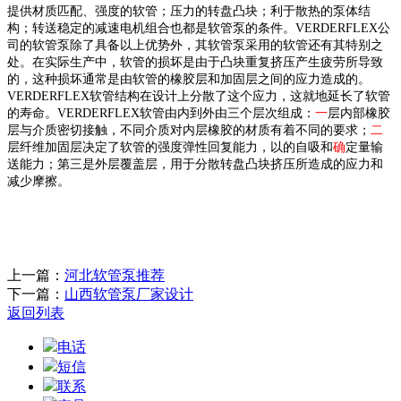
提供材质匹配、强度的软管；压力的转盘凸块；利于散热的泵体结
构；转送稳定的减速电机组合也都是
软管泵
的条件。
VERDERFLEX
公
司的
软管泵
除了具备以上优势外，其
软管泵
采用的软管还有其特别之
处。在实际生产中，软管的损坏是由于凸块重复挤压产生疲劳所导致
的，这种损坏通常是由软管的橡胶层和加固层之间的应力造成的。
VERDERFLEX
软管结构在设计上分散了这个应力，这就地延长了软管
的寿命。
VERDERFLEX
软管由内到外由三个层次组成：
一
层内部橡胶
层与介质密切接触，不同介质对内层橡胶的材质有着不同的要求；
二
层纤维加固层决定了软管的强度弹性回复能力，以的自吸和
确
定量输
送能力；第三是外层覆盖层，用于分散转盘凸块挤压所造成的应力和
减少摩擦
。
上一篇：
河北软管泵推荐
下一篇：
山西软管泵厂家设计
返回列表
电话
短信
联系