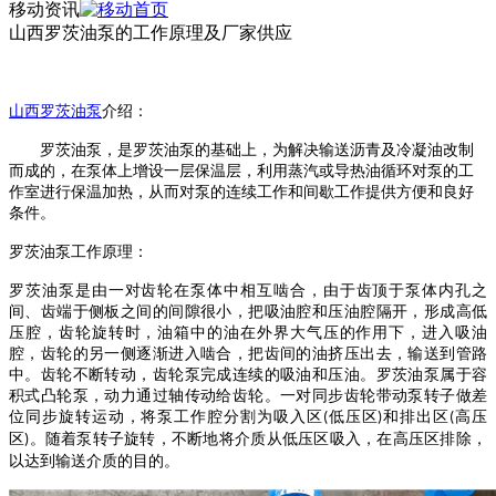
移动资讯
山西罗茨油泵的工作原理及厂家供应
山西
罗茨油泵
介绍
：
罗
茨油泵
，是
罗茨油泵
的基础上，为解决输送沥青及冷凝油改制
而成的，在泵体上增设一层保温层，利用蒸汽或导热油循环对泵的工
作室进行保温加热，从而对泵的连续工作和间歇工作提供方便和良好
条件。
罗茨油泵
工作原理：
罗茨油泵
是由一对齿轮在泵体中相互啮合，由于齿顶于泵体内孔之
间、齿端于侧板之间的间隙很小，把吸油腔和压油腔隔开，形成高低
压腔，齿轮旋转时，油箱中的油在外界大气压的作用下，进入吸油
腔，齿轮的另一侧逐渐进入啮合，把齿间的油挤压出去，输送到管路
中。齿轮不断转动，齿轮泵完成连续的吸油和压油。
罗茨油泵
属于容
积式凸轮泵，动力通过轴传动给齿轮。一对同步齿轮带动泵转子做差
位同步旋转运动，将泵工作腔分割为吸入区
低压区
和排出区
高压
(
)
(
区
。随着泵转子旋转，不断地将介质从低压区吸入，在高压区排除，
)
以达到输送介质的目的。