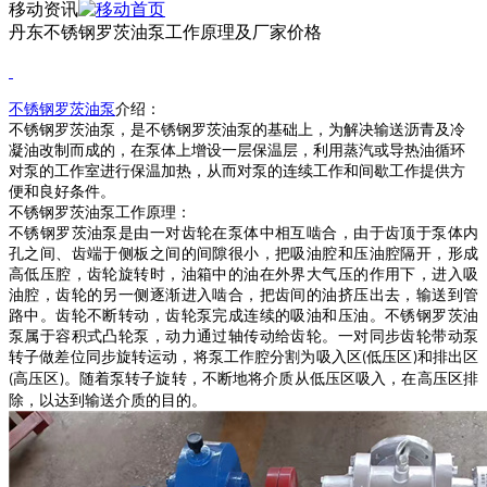
移动资讯
丹东不锈钢罗茨油泵工作原理及厂家价格
不锈钢
罗茨油泵
介绍：
不锈钢罗茨油泵
，是
不锈钢罗茨油泵
的基础上，为解决输送沥青及冷
凝油改制而成的，在泵体上增设一层保温层，利用蒸汽或导热油循环
对泵的工作室进行保温加热，从而对泵的连续工作和间歇工作提供方
便和良好条件。
不锈钢罗茨油泵
工作原理：
不锈钢罗茨油泵
是由一对齿轮在泵体中相互啮合，由于齿顶于泵体内
孔之间、齿端于侧板之间的间隙很小，把吸油腔和压油腔隔开，形成
高低压腔，齿轮旋转时，油箱中的油在外界大气压的作用下，进入吸
油腔，齿轮的另一侧逐渐进入啮合，把齿间的油挤压出去，输送到管
路中。齿轮不断转动，齿轮泵完成连续的吸油和压油。
不锈钢罗茨油
泵
属于容积式凸轮泵，动力通过轴传动给齿轮。一对同步齿轮带动泵
转子做差位同步旋转运动，将泵工作腔分割为吸入区
低压区
和排出区
(
)
高压区
。随着泵转子旋转，不断地将介质从低压区吸入，在高压区排
(
)
除，以达到输送介质的目的。