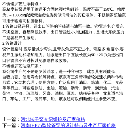
不锈钢罗茨油泵
特点：
高粘度转
泵适用于输送不含固体颗粒和纤维，温度不高于
℃、粘度
150
为
～
的润滑油或性质类似润滑油的其它液体。
不锈钢罗茨油泵
5
1500cst
可用于输送高粘度物料。
管路口径选择。进出口管路的管径请与油泵一致。管径过小
介质充
1.
,
不满空腔、容易降低效率。出口管径过小
增加阻力，是增大系统压力
,
,
二是容易产生振动。
管路设计
2.
设计管路时
应尽量减少弯头
且弯头角度不宜过小。弯路多
角度小
容
,
,
,
,
易产生振动和增加阻力。油泵进出口平直段长度为
为进出口
5D-12D(D
口径管线不宜过长以免影响自吸效果。
不锈钢罗茨油泵
厂家：
我公司生产的
不锈钢罗茨油泵
，是一种容积泵，此泵具有耗能低、、
自吸力强、使用寿命长等特点。该泵有三角带和齿轮减速机两种传动
形式，它结构合理，使用方便，广泛应用于油田、炼油、化工、食品
等等行业。可输送原油、重油、渣油、沥青、沥青、润滑油、汽油、
柴油、油漆、玻璃胶、牙膏、油脂、豆浆、糖稀等各种，尤其适合港
口、车站、工厂、装卸车、船。该泵还可以倒顺使用且参数不变。
上一篇：
河北转子泵介绍维护及厂家价格
下一篇：
河南IHP75型软管泵的设计特点及生产厂家价格