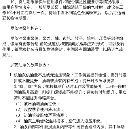
10、换油期限按实际使用条件和能否满足性能要求等情况考虑，
由用户酌情决定。一般新罗茨泵，抽除清洁干燥的气体时，建议在工
作100小时左右换油一次。待油中看不到黑色金属粉末后，以后可适当
延长换油期限。
罗茨油泵的构造：
罗茨油泵由泵体、泵盖、轴、齿轮、转子、填料、压盖等部件组
成，该泵有皮带传动
,齿轮减速机和变频电机驱动三种形式，可以反转
作用，轴两端处装有骨架耐油密封，中间装有回油装置，以防进气或
漏油。
罗茨油泵的故障原因：
机油泵供油量不足或无油压现象：工作装置提升缓慢，提升时发
抖或不能提升；油箱或油管内有气泡；提升时液压系统发
出
“唧、唧”声音；拖拉机刚启动时工作装置能提升，工作一段时
间油温升高后，则提升缓慢或不能提升；轻负荷时能提升，重负
荷时不能提升伸缩舞台。
（
1）液压油箱油面过低；
（
2）没按季节使用液压油；
（
3）进油管被脏物严重堵塞；
（
4）油泵主动齿轮油封损坏，空气进入液压系统。
2、油泵内部零件磨损油泵内部零件磨损会造成内漏。其中浮动