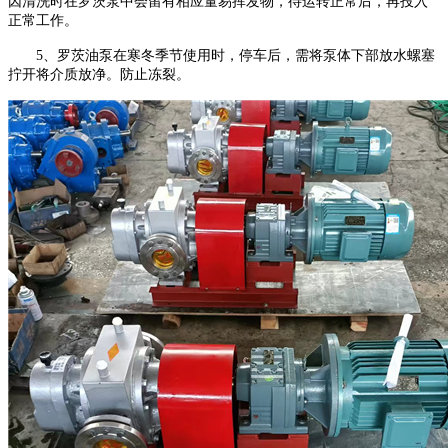
因清洗时在罗茨泵中会留有相应量易挥发物，待运转正常后，再投入
正常工作。
5、罗茨油泵在寒冬季节使用时，停车后，需将泵体下部放水螺塞
拧开将介质放净。防止冻裂。