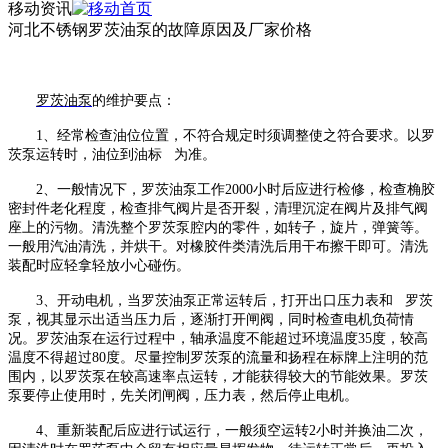
移动资讯
河北不锈钢罗茨油泵的故障原因及厂家价格
罗茨油泵
的维护要点：
1、经常检查油位位置，不符合规定时须调整使之符合要求。以罗
茨泵运转时，油位到油标 为准。
2、一般情况下，罗茨油泵工作2000小时后应进行检修，检查桷胶
密封件老化程度，检查排气阀片是否开裂，清理沉淀在阀片及排气阀
座上的污物。清洗整个罗茨泵腔内的零件，如转子，旋片，弹簧等。
一般用汽油清洗，并烘干。对橡胶件类清洗后用干布擦干即可。清洗
装配时应轻拿轻放小心碰伤。
3、开动电机，当罗茨油泵正常运转后，打开出口压力表和 罗茨
泵，视其显示出适当压力后，逐渐打开闸阀，同时检查电机负荷情
况。罗茨油泵在运行过程中，轴承温度不能超过环境温度35度，较高
温度不得超过80度。尽量控制罗茨泵的流量和扬程在标牌上注明的范
围内，以罗茨泵在较高速率点运转，才能获得较大的节能效果。罗茨
泵要停止使用时，先关闭闸阀，压力表，然后停止电机。
4、重新装配后应进行试运行，一般须空运转2小时并换油二次，