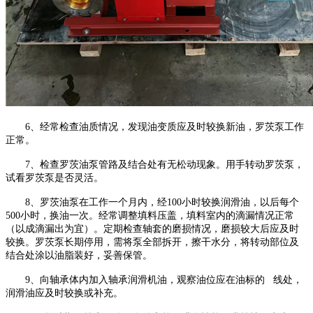
6、经常检查油质情况，发现油变质应及时较换新油，罗茨泵工作
正常。
7、检查罗茨油泵管路及结合处有无松动现象。用手转动罗茨泵，
试看罗茨泵是否灵活。
8、罗茨油泵在工作一个月内，经100小时较换润滑油，以后每个
500小时，换油一次。经常调整填料压盖，填料室内的滴漏情况正常
（以成滴漏出为宜）。定期检查轴套的磨损情况，磨损较大后应及时
较换。罗茨泵长期停用，需将泵全部拆开，擦干水分，将转动部位及
结合处涂以油脂装好，妥善保管。
9、向轴承体内加入轴承润滑机油，观察油位应在油标的 线处，
润滑油应及时较换或补充。