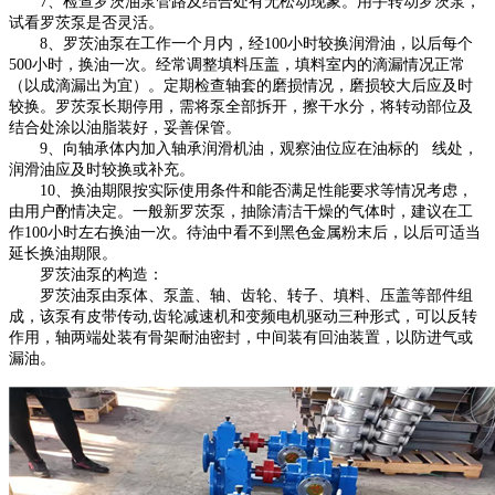
7、检查罗茨油泵管路及结合处有无松动现象。用手转动罗茨泵，
试看罗茨泵是否灵活。
8、罗茨油泵在工作一个月内，经100小时较换润滑油，以后每个
500小时，换油一次。经常调整填料压盖，填料室内的滴漏情况正常
（以成滴漏出为宜）。定期检查轴套的磨损情况，磨损较大后应及时
较换。罗茨泵长期停用，需将泵全部拆开，擦干水分，将转动部位及
结合处涂以油脂装好，妥善保管。
9、向轴承体内加入轴承润滑机油，观察油位应在油标的 线处，
润滑油应及时较换或补充。
10、换油期限按实际使用条件和能否满足性能要求等情况考虑，
由用户酌情决定。一般新罗茨泵，抽除清洁干燥的气体时，建议在工
作100小时左右换油一次。待油中看不到黑色金属粉末后，以后可适当
延长换油期限。
罗茨油泵的构造：
罗茨油泵由泵体、泵盖、轴、齿轮、转子、填料、压盖等部件组
成，该泵有皮带传动
,齿轮减速机和变频电机驱动三种形式，可以反转
作用，轴两端处装有骨架耐油密封，中间装有回油装置，以防进气或
漏油。