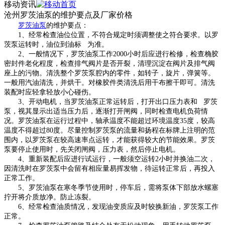
移动资讯
沧州罗茨油泵的维护要点及厂家价格
罗茨油泵
的维护
要点
：
1、经常检查油位位置，不符合规定时须调整使之符合要求。以罗
茨泵运转时，油位到油标 为准。
2、一般情况下，罗茨油泵工作2000小时后应进行检修，检查桷胶
密封件老化程度，检查排气阀片是否开裂，清理沉淀在阀片及排气阀
座上的污物。清洗整个罗茨泵腔内的零件，如转子，旋片，弹簧等。
一般用汽油清洗，并烘干。对橡胶件类清洗后用干布擦干即可。清洗
装配时应轻拿轻放小心碰伤。
3、开动电机，当罗茨油泵正常运转后，打开出口压力表和 罗茨
泵，视其显示出适当压力后，逐渐打开闸阀，同时检查电机负荷情
况。罗茨油泵在运行过程中，轴承温度不能超过环境温度35度，较高
温度不得超过80度。尽量控制罗茨泵的流量和扬程在标牌上注明的范
围内，以罗茨泵在较高速率点运转，才能获得较大的节能效果。罗茨
泵要停止使用时，先关闭闸阀，压力表，然后停止电机。
4、重新装配后应进行试运行，一般须空运转2小时并换油二次，
因清洗时在罗茨泵中会留有相应量易挥发物，待运转正常后，再投入
正常工作。
5、罗茨油泵在寒冬季节使用时，停车后，需将泵体下部放水螺塞
拧开将介质放净。防止冻裂。
6、经常检查油质情况，发现油变质应及时较换新油，罗茨泵工作
正常。