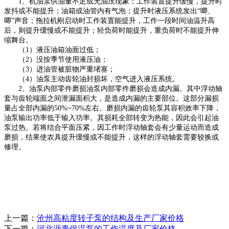
1、
机油泵供油量不足或无油压现象：工作装置提升缓慢，提升时
发抖或不能提升；油箱或油管内有气泡；提升时液压系统发出
“唧、
唧”声音；拖拉机刚启动时工作装置能提升，工作一段时间油温升高
后，则提升缓慢或不能提升；轻负荷时能提升，重负荷时不能提升伸
缩舞台。
（
1）液压油箱油面过低；
（
2）没按季节使用液压油；
（
3）进油管被脏物严重堵塞；
（
4）油泵主动齿轮油封损坏，空气进入液压系统。
2、油泵内部零件磨损油泵内部零件磨损会造成内漏。其中浮动轴
套与齿轮端面之间泄漏面积大，是造成内漏的主要部位。这部分漏损
量占全部内漏的50%~70%左右。磨损内漏的齿轮泵其容积效率下降，
油泵输出功率低于输入功率。其损耗全部转变为热能，因此会引起油
泵过热。若将结合平面压紧，因工作时浮动轴套会有少量运动而造成
磨损，结果使农具提升缓慢或不能提升，这样的浮动轴套需要较换或
修理。
上一篇：
沧州高粘度转子泵的结构及生产厂家价格
下一篇：
河北沥青保温泵的工作温度及厂家价格