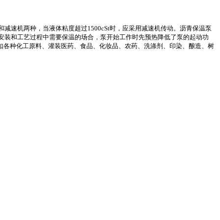
和减速机两种，当液体粘度超过
1500cSt时，应采用减速机传动。沥青保温泵
安装和工艺过程中需要保温的场合，泵开始工作时先预热降低了泵的起动功
体，如各种化工原料、灌装医药、食品、化妆品、农药、洗涤剂、印染、酿造、树