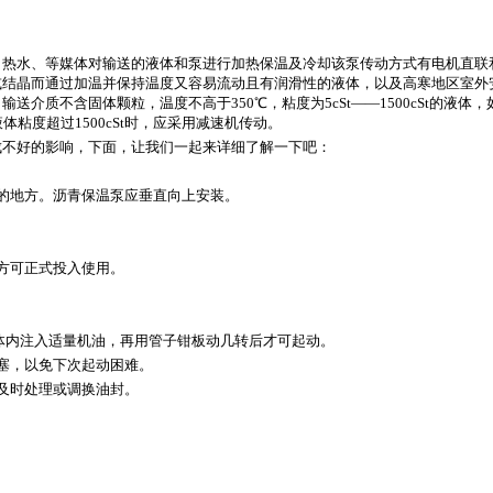
、热水、等媒体对输送的液体和泵进行加热保温及冷却该泵传动方式有电机直联
或结晶而通过加温并保持温度又容易流动且有润滑性的液体，以及高寒地区室外
介质不含固体颗粒，温度不高于350℃，粘度为5cSt——1500cSt的液
粘度超过1500cSt时，应采用减速机传动。
成不好的影响，下面，让我们一起来详细了解一下吧：
的地方。沥青保温泵应垂直向上安装。
方可正式投入使用。
体内注入适量机油，再用管子钳板动几转后才可起动。
塞，以免下次起动困难。
及时处理或调换油封。