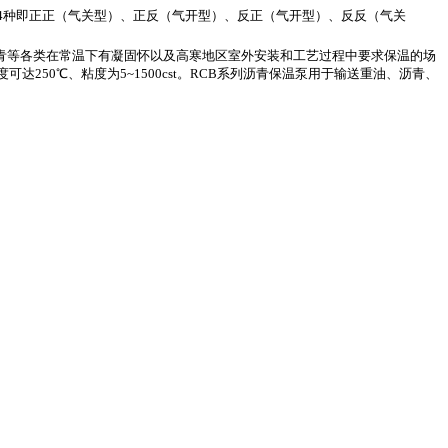
4种即正正（气关型）、正反（气开型）、反正（气开型）、反反（气关
重油/沥青等各类在常温下有凝固怀以及高寒地区室外安装和工艺过程中要求保温的场
50℃、粘度为5~1500cst。RCB系列沥青保温泵用于输送重油、沥青、