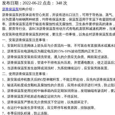
发布日期：2022-06-22 点击：
348 次
沥青保温泵
结构介绍：
沥青保温泵的泵体设有空心夹层，并设有进出口法兰，可用于导热油、蒸气
分为普通与铸钢两种材质，均带有保温夹套，保温泵适用于常温下有凝固性
率。沥青保温泵适用于输送有腐蚀性或无腐蚀性、卫生条件要求较高的液体，输送
脂、胶类等行业。该RCB沥青保温泵传动方式有电机直联和减速机两种，当液体
在安装和使用沥青保温泵的时候，要注意一些事项，以免会对沥青保温泵造
一、安装沥青保温泵注意事项：
1、安装时应注意阀体上箭头应与介质流向一致。不可装在有直接滴水或溅水
2、沥青泵应在电源电压为额定电压的15%-10%波动范围内正常工作。
3、沥青保温泵安装前应清洗管道。通入的介质应无杂质。阀前装过滤器。
4、沥青保温泵安装后，管道中不得有反向压差。并需通电数次，使之适温后
5、当沥青保温泵发生故障或清洗时，为系统继续运行，应安装旁路装置。
二、使用沥青保温泵注意事项：
1、新安装或停机数天后的G型单螺杆泵，不能立即起动，应先向沥青保温泵
2、输送高粘度或含颗粒及腐蚀性的介质后，应用水或溶济进行冲洗，防止阻
3、沥青保温泵使用过程中轴承箱内应定期加润滑油，发现轴端有渗流时，要
4、沥青保温泵开机前必先确定运转方向，不得反转。
5、沥青保温泵严禁在无介质情况下空运转，以免损坏定子。
6、在运行中如发生异常情况，应立即停车检查原因，排除故障。
7、冬季应排队积液，防止冻裂。