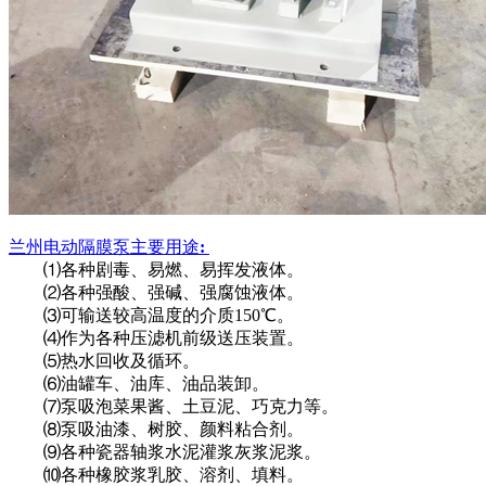
兰州
电动隔膜泵
主要用途
:
⑴各种剧毒、易燃、易挥发液体。
⑵各种强酸、强碱、强腐蚀液体。
⑶可输送较高温度的介质150℃。
⑷作为各种压滤机前级送压装置。
⑸热水回收及循环。
⑹油罐车、油库、油品装卸。
⑺泵吸泡菜果酱、土豆泥、巧克力等。
⑻泵吸油漆、树胶、颜料粘合剂。
⑼各种瓷器轴浆水泥灌浆灰浆泥浆。
⑽各种橡胶浆乳胶、溶剂、填料。