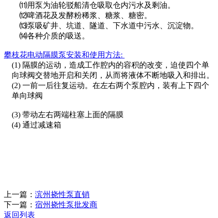
⑾用泵为油轮驳船清仓吸取仓内污水及剩油。
⑿啤酒花及发酵粉稀浆、糖浆、糖密。
⒀泵吸矿井、坑道、隧道、下水道中污水、沉淀物。
⒁各种介质的吸送。
攀枝花
电动隔膜泵安装和使用方法
:
(1)
隔膜的运动，造成工作腔内的容积的改变，迫使四个单
向球阀交替地开启和关闭，从而将液体不断地吸入和排出。
(2)
一前一后往复运动。在左右两个泵腔内，装有上下四个
单向球阀
(3)
带动左右两端柱塞上面的隔膜
(4)
通过减速箱
上一篇：
滨州挠性泵直销
下一篇：
宿州挠性泵批发商
返回列表