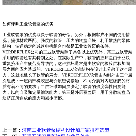
如何评判
工业软管泵
的优劣
:
工业软管泵
的优劣取决于软管的寿命。另外，根据客户不同的使用情
况，提供材质匹配、强度的软管；压力的转盘凸块；利于散热的泵体
结构；转送稳定的减速电机组合也都是
工业软管泵
的条件。
VERDERFLEX
公司的
工业软管泵
除了具备以上优势外，其
工业软管泵
采用的软管还有其特别之处。在实际生产中，软管的损坏是由于凸块
重复挤压产生疲劳所导致的，这种损坏通常是由软管的橡胶层和加固
层之间的应力造成的。
VERDERFLEX
软管结构在设计上分散了这个应
力，这就地延长了软管的寿命。
VERDERFLEX
软管由内到外由三个层
次组成：一层内部橡胶层与介质密切接触，不同介质对内层橡胶的材
质有着不同的要求；二层纤维加固层决定了软管的强度弹性回复能
力，以的自吸和定量输送能力；第三是外层覆盖层，用于分散转盘凸
块挤压所造成的应力和减少摩擦
。
上一篇：
河南工业软管泵结构设计加厂家推荐选型