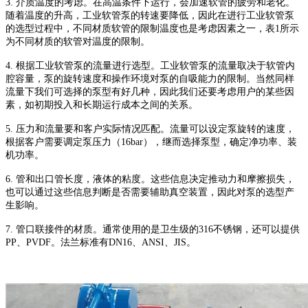
3.
介质温度的考虑。在高温条件下运行，会加速软管的疲劳和老化。
随着温度的升高，
工业软管泵
的转速要降低，因此在进行
工业软管泵
的选型过程中，不同材质软管的限制温度也是考虑因素之一，表
1
所示
为不同材质的软管对温度的限制。
4.
根据
工业软管泵
的流量进行选型。
工业软管泵
的流量取决于软管内
腔容量，泵的旋转速度和操作环境对泵的自吸能力的限制。当然同样
流量下我们可选择的泵型有好几种，因此我们还要考虑用户的某些因
素，如初期投入和长期运行成本之间的关系。
5.
压力和流量要和客户实际情况匹配。流量可以设定泵旋转的速度，
根据客户需要调定泵压力（
16bar
），继而选择泵型，确定净功率、装
机功率。
6.
管和出口管长度，液体的粘度。这些信息决定推动力和摩擦损失，
也可以通过这些信息判断是否需要辅助真空装置，因此对泵的选型产
生影响。
7.
管口联接件的材质。通常使用的是卫生级的
316
不锈钢，还可以提供
PP
、
PVDF
。法兰标准有
DN16
、
ANSI
、
JIS
。