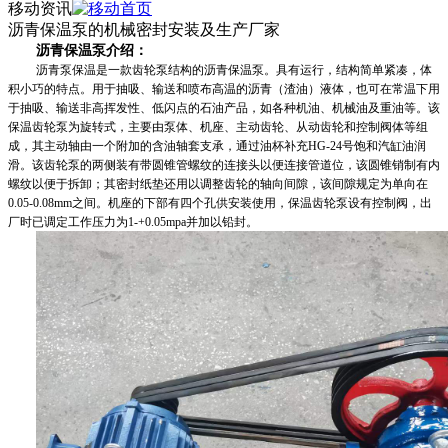
移动资讯
沥青保温泵的机械密封安装及生产厂家
沥青保温泵介绍：
沥青泵保温是一款齿轮泵结构的沥青保温泵。具有运行，结构简单紧凑，体
积小巧的特点。用于抽吸、输送和喷布高温的沥青（渣油）液体，也可在常温下用
于抽吸、输送非高挥发性、低闪点的石油产品，如各种机油、机械油及重油等。该
保温齿轮泵为旋转式，主要由泵体、机座、主动齿轮、从动齿轮和控制阀体等组
成，其主动轴由一个附加的含油轴套支承，通过油杯补充HG-24号饱和汽缸油润
滑。该齿轮泵的两侧装有带圆锥管螺纹的连接头以便连接管道位，该圆锥销制有内
螺纹以便于拆卸；其密封纸垫还用以调整齿轮的轴向间隙，该间隙规定为单向在
0.05-0.08mm之间。机座的下部有四个孔供安装使用，保温齿轮泵设有控制阀，出
厂时已调定工作压力为1-+0.05mpa并加以铅封。