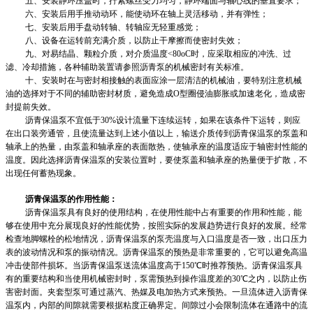
五、安装静环压盖时，拧紧螺丝受力均匀，静环端面与轴心线的垂直要求；
六、安装后用手推动动环，能使动环在轴上灵活移动，并有弹性；
七、安装后用手盘动转轴、转轴应无轻重感觉；
八、设备在运转前充满介质，以防止干摩擦而使密封失效；
九、对易结晶、颗粒介质，对介质温度<80oC时，应采取相应的冲洗、过
滤、冷却措施，各种辅助装置请参照沥青泵的机械密封有关标准。
十、安装时在与密封相接触的表面应涂一层清洁的机械油，要特别注意机械
油的选择对于不同的辅助密封材质，避免造成O型圈侵油膨胀或加速老化，造成密
封提前失效。
沥青保温泵不宜低于30%设计流量下连续运转，如果在该条件下运转，则应
在出口装旁通管，且使流量达到上述小值以上，输送介质传到沥青保温泵的泵盖和
轴承上的热量，由泵盖和轴承座的表面散热，使轴承座的温度适应于轴密封性能的
温度。因此选择沥青保温泵的安装位置时，要使泵盖和轴承座的热量便于扩散，不
出现任何蓄热现象。
沥青保温泵的作用性能：
沥青保温泵具有良好的使用结构，在使用性能中占有重要的作用和性能，能
够在使用中充分展现良好的性能优势，按照实际的发展趋势进行良好的发展。经常
检查地脚螺栓的松地情况，沥青保温泵的泵壳温度与入口温度是否一致，出口压力
表的波动情况和泵的振动情况。沥青保温泵的预热是非常重要的，它可以避免高温
冲击使部件损坏。当沥青保温泵送流体温度高于150℃时推荐预热。沥青保温泵具
有的重要结构和当使用机械密封时，泵需预热到操作温度差的30℃之内，以防止伤
害密封面。夹套型泵可通过蒸汽、热媒及电加热方式来预热。一旦流体进入沥青保
温泵内，内部的间隙就需要根据粘度正确界定。间隙过小会限制流体在通路中的流