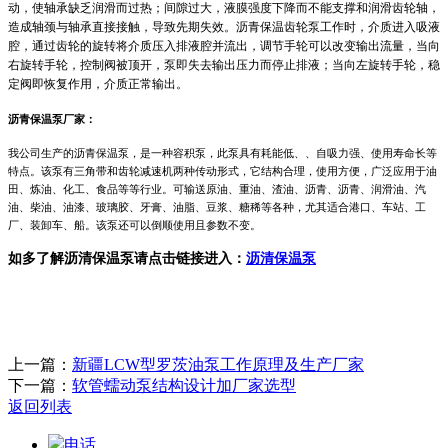
动，使轴承缺乏润滑而过热；间隙过大，液膜强度下降而不能支撑和润滑齿轮轴，
造成轴颈与轴承直接接触，导致先期失效。沥青保温齿轮泵工作时，介质进入吸液
腔，通过齿轮的旋转将介质压入排液腔并流出，调节手轮可以改变输出流量，当向
右旋转手轮，控制阀被顶开，泵即失去输出压力而停止排液；当向左旋转手轮，稳
定阀即恢复作用，介质正常输出。
沥青保温泵
厂家：
我公司生产的
沥青保温
泵，是一种容积泵，此泵具有耗能低、、自吸力强、使用寿命长等
特点。该泵有三角带和齿轮减速机两种传动形式，它结构合理，使用方便，广泛应用于油
田、炼油、化工、食品等等行业。可输送原油、重油、渣油、沥青、沥青、润滑油、汽
油、柴油、油漆、玻璃胶、牙膏、油脂、豆浆、糖稀等各种，尤其适合港口、车站、工
厂、装卸车、船。该泵还可以倒顺使用且参数不变。
如多了解沥清保温泵请点击链接进入：
沥清保温泵
上一篇：
新疆LCW型罗茨油泵工作原理及生产厂家
下一篇：
软管蠕动泵结构设计加厂家选型
返回列表
电话