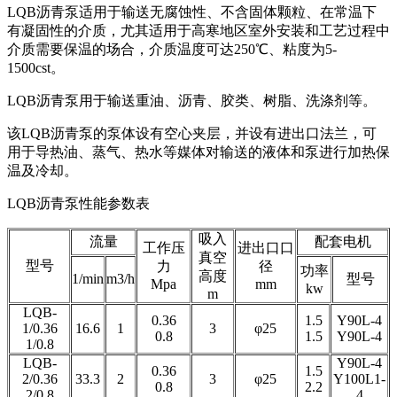
LQB沥青泵适用于输送无腐蚀性、不含固体颗粒、在常温下
有凝固性的介质，尤其适用于高寒地区室外安装和工艺过程中
介质需要保温的场合，介质温度可达250℃、粘度为5-
1500cst。
LQB沥青泵用于输送重油、沥青、胶类、树脂、洗涤剂等。
该LQB沥青泵的泵体设有空心夹层，并设有进出口法兰，可
用于导热油、蒸气、热水等媒体对输送的液体和泵进行加热保
温及冷却。
LQB沥青泵性能参数表
吸入
流量
配套电机
工作压
进出口口
真空
型号
力
径
功率
高度
1/min
m3/h
型号
Mpa
mm
kw
m
LQB-
0.36
1.5
Y90L-4
1/0.36
16.6
1
3
φ25
0.8
1.5
Y90L-4
1/0.8
LQB-
Y90L-4
0.36
1.5
2/0.36
33.3
2
3
φ25
Y100L1-
0.8
2.2
2/0.8
4