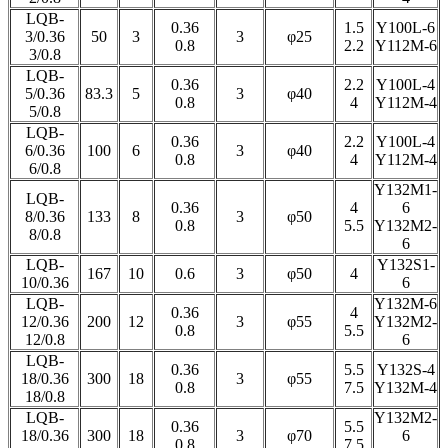
LQB-
0.36
1.5
Y100L-6
3/0.36
50
3
3
φ25
0.8
2.2
Y112M-6
3/0.8
LQB-
0.36
2.2
Y100L-4
5/0.36
83.3
5
3
φ40
0.8
4
Y112M-4
5/0.8
LQB-
0.36
2.2
Y100L-4
6/0.36
100
6
3
φ40
0.8
4
Y112M-4
6/0.8
Y132M1-
LQB-
0.36
4
6
8/0.36
133
8
3
φ50
0.8
5.5
Y132M2-
8/0.8
6
LQB-
Y132S1-
167
10
0.6
3
φ50
4
10/0.36
6
LQB-
Y132M-6
0.36
4
12/0.36
200
12
3
φ55
Y132M2-
0.8
5.5
12/0.8
6
LQB-
0.36
5.5
Y132S-4
18/0.36
300
18
3
φ55
0.8
7.5
Y132M-4
18/0.8
LQB-
Y132M2-
0.36
5.5
18/0.36
300
18
3
φ70
6
0.8
7.5