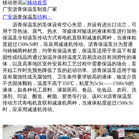
移动资讯
广安沥青保温泵制造厂家
广安
沥青保温泵
结构：
沥青保温泵的泵体设有空心夹层，并设有进出口法兰，可
用于导热油、蒸气、热水、等媒体对输送的液体和泵进行加热
保温及冷却该泵传动方式有电机直联和减速机两种，当液体粘
度超过
1500cSt时，应采用减速机传动。沥青保温泵分为普通
与铸钢两种材质，均带有保温夹套，保温泵适用于常温下有凝
固性或结晶而通过加温并保持温度又容易流动且有润滑性的液
体，以及高寒地区室外安装和工艺过程中需要保温的场合，泵
开始工作时先预热降低了泵的起动功率。沥青保温泵适用于输
送有腐蚀性或无腐蚀性、卫生条件要求较高的液体，输送介质
不含固体颗粒，温度不高于350℃，粘度为5cSt——1500cSt的
液体，如各种化工原料、灌装医药、食品、化妆品、农药、洗
涤剂、印染、酿造、树脂、胶类等行业。该RCB沥青保温泵
传动方式有电机直联和减速机两种，当液体粘度超过1500cSt
时，应采用减速机传动。