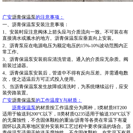
广安
沥青保温泵
的
注意
事项：
一、沥青保温泵安装注意事项：
1、安装时应注意阀体上箭头应与介质流向一致。不可装在有
直接滴水或溅水的地方。沥青保温泵应垂直向上安装。
2、沥青泵应在电源电压为额定电压的15%-10%波动范围内正
常工作。
3、沥青保温泵安装前应清洗管道。通入的介质应无杂质。阀
前装过滤器。
4、沥青保温泵安装后，管道中不得有反向压差。并需通电数
次，使之适温后方可正式投入使用。
5、当沥青保温泵发生故障或清洗时，为系统继续运行，应安
装旁路装置。
广安
沥青保温泵
的
工作温度
Y与材质：
沥青保温泵
的材质按工作温度分为两种，
I类材质HT200
适用于输送到200°C以下，II类材质Q235适用于输送350°C以下
的无腐蚀性，不含固体颗粒的重油/沥青等各类在常温下有凝
固怀以及高寒地区室外安装和工艺过程中要求保温的场合。沥
青保温泵适用于输送无腐蚀性、不含固体颗粒、在常温下有凝