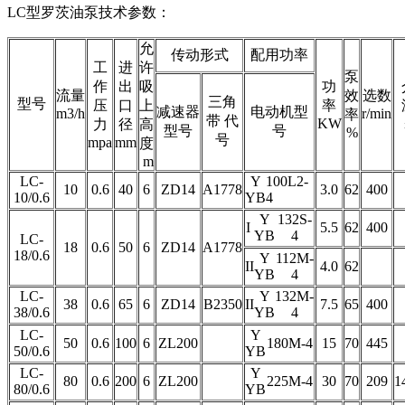
LC型罗茨油泵技术参数：
允
传动形式
配用功率
工
进
许
泵
作
出
吸
功
流量
效
选数
三角
型号
压
口
上
率
减速器
电动机型
m3/h
r/min
率
带 代
KW
力
径
高
型号
号
%
号
mpa
mm
度
m
LC-
Y
100L2-
10
0.6
40
6
ZD14
A1778
3.0
62
400
10/0.6
YB
4
Y
132S-
I
5.5
62
400
YB
4
LC-
18
0.6
50
6
ZD14
A1778
18/0.6
Y
112M-
II
4.0
62
YB
4
LC-
Y
132M-
38
0.6
65
6
ZD14
B2350
II
7.5
65
400
38/0.6
YB
4
LC-
Y
50
0.6
100
6
ZL200
180M-4
15
70
445
50/0.6
YB
LC-
Y
80
0.6
200
6
ZL200
225M-4
30
70
209
1
80/0.6
YB