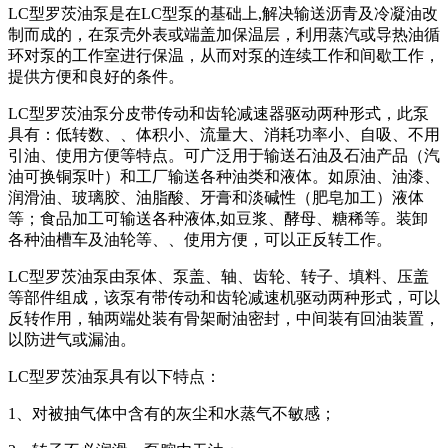
LC型罗茨油泵是在LC型泵的基础上,解决输送沥青及冷凝油改
制而成的，在泵壳外表或端盖加保温层，利用蒸汽或导热油循
环对泵的工作室进行保温，从而对泵的连续工作和间歇工作，
提供方便和良好的条件。
LC型罗茨油泵分皮带传动和齿轮减速器驱动两种形式，此泵
具有：低转数、、体积小、流量大、消耗功率小、自吸、不用
引油、使用方便等特点。可广泛用于输送石油及石油产品（汽
油可换铜泵叶）和工厂输送各种油类和液体。如原油、油漆、
润滑油、玻璃胶、油脂酸、牙膏和淡碱性（肥皂加工）液体
等；食品加工可输送各种液体,如豆浆、酵母、糖稀等。装卸
各种油槽车及油轮等、、使用方便，可以正反转工作。
LC型罗茨油泵由泵体、泵盖、轴、齿轮、转子、填料、压盖
等部件组成，该泵有带传动和齿轮减速机驱动两种形式，可以
反转作用，轴两端处装有骨架耐油密封，中间装有回油装置，
以防进气或漏油。
LC型罗茨油泵具有以下特点：
1、对被抽气体中含有的灰尘和水蒸气不敏感；