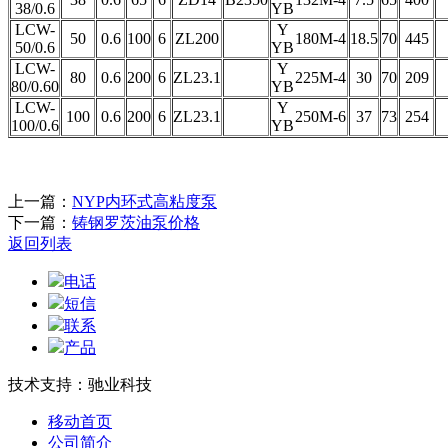
38/0.6
YB
LCW-
Y
50
0.6
100
6
ZL200
180M-4
18.5
70
445
50/0.6
YB
LCW-
Y
80
0.6
200
6
ZL23.1
225M-4
30
70
209
80/0.60
YB
LCW-
Y
100
0.6
200
6
ZL23.1
250M-6
37
73
254
100/0.6
YB
上一篇：
NYP内环式高粘度泵
下一篇：
铸钢罗茨油泵价格
返回列表
电话
短信
联系
产品
技术支持：驰业科技
移动首页
公司简介