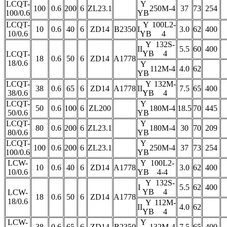
LCQT-
Y
100
0.6
200
6
ZL23.1
250M-4
37
73
254
100/0.6
YB
LCQT-
Y
100L2-
10
0.6
40
6
ZD14
B2350
I
3.0
62
400
10/0.6
YB
4
Y
132S-
II
5.5
60
400
YB
4
LCQT-
18
0.6
50
6
ZD14
A1778
18/0.6
Y
112M-4
4.0
62
YB
LCQT-
Y
132M-
38
0.6
65
6
ZD14
A1778
II
7.5
65
400
38/0.6
YB
4
LCQT-
Y
50
0.6
100
6
ZL200
180M-4
18.5
70
445
50/0.6
YB
LCQT-
Y
80
0.6
200
6
ZL23.1
180M-4
30
70
209
80/0.6
YB
LCQT-
Y
100
0.6
200
6
ZL23.1
250M-4
37
73
254
100/0.6
YB
LCW-
Y
100L2-
10
0.6
40
6
ZD14
A1778
3.0
62
400
10/0.6
YB
4-4
Y
132S-
I
5.5
62
400
YB
4
LCW-
18
0.6
50
6
ZD14
A1778
18/0.6
Y
112M-
II
4.0
62
YB
4
LCW-
Y
38
0.6
65
6
ZD14
B2350
132M-4
7.5
65
400