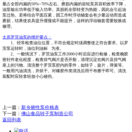
量占全部内漏的50%~70%左右。磨损内漏的齿轮泵其容积效率下降，
油泵输出功率低于输入功率。其损耗全部转变为热能，因此会引起油
泵过热。若将结合平面压紧，因工作时浮动轴套会有少量运动而造成
磨损，结果使农具提升缓慢或不能提升，这样的浮动轴套需要较换或
修理。
太原
罗茨油泵的维护要点：
1、经常检查油位位置，不符合规定时须调整使之符合要求。以罗
茨泵运转时，油位到油标 为准。
2、一般情况下，罗茨油泵工作2000小时后应进行检修，检查桷胶
密封件老化程度，检查排气阀片是否开裂，清理沉淀在阀片及排气阀
座上的污物。清洗整个罗茨泵腔内的零件，如转子，旋片，弹簧等。
一般用汽油清洗，并烘干。对橡胶件类清洗后用干布擦干即可。清洗
装配时应轻拿轻放小心碰伤。
上一篇：
新乡挠性泵价格表
下一篇：
佛山食品转子泵制造公司
返回列表
电话