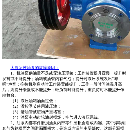
太原
罗茨油泵的故障原因：
1、
机油泵供油量不足或无油压现象：工作装置提升缓慢，提升时
发抖或不能提升；油箱或油管内有气泡；提升时液压系统发出
“唧、
唧”声音；拖拉机刚启动时工作装置能提升，工作一段时间油温升高
后，则提升缓慢或不能提升；轻负荷时能提升，重负荷时不能提升伸
缩舞台。
（
1）液压油箱油面过低；
（
2）没按季节使用液压油；
（
3）进油管被脏物严重堵塞；
（
4）油泵主动齿轮油封损坏，空气进入液压系统。
2、油泵内部零件磨损油泵内部零件磨损会造成内漏。其中浮动轴
套与齿轮端面之间泄漏面积大，是造成内漏的主要部位。这部分漏损