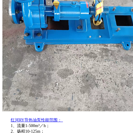
红河
RY导热油泵性能范围
：
1、流量1-500m³／h；
2、扬程10-125m；