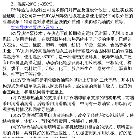
3、温度-20ºC；-350ºC。
RY导热油泵经我公司技术部门对产品反复设计改进，通过实践实
验证明，我公司新一代RY系列导热油泵在正常使用情况下可以介质的
泄漏现象！特别是对渗透性急强的介质如：类似碳九油的介质等。
红河
导热油泵优点及特点
：
RY导热油泵技术，在热态下能长期稳定运转无泄漏，无附加冷却
系统，使用等特点，在我国载热体加热系统中了广泛的使用，已经进
入石油、化工、橡胶、塑料、制药、纺织、印染、筑路、食品等各个
工业，RY系列风冷高温导热油泵主要用于输送不含固体颗粒的弱腐性
高温液体，使用温度≤370℃，是一种理想的循环泵。该导热油泵广泛
应用纸餐盒高温定型、动态硫化轮胎及再利用胶机械、平板硫化、橡
胶、烘干、饲料烘干、印染、化工、胶合板生产、卷材生产、沥青加
热、挂面烘干等行业。
(1)RY导热油泵是消化吸收油泵的基础上研制的二代产品，基本结
构形式为单级单吸悬臂式脚支撑结构，热油泵的为轴向吸入，出口为
垂直向上，和电机同装于底座上。
(2)RY型导热油泵的支撑采用了双端球轴承支撑的结构形式，前端
采用润滑油润滑，后端采用润滑脂润滑，中间有一导油管，用以随时
观察密封情况和回收导热油。
(3)RY导热油泵采用自热散热结构，改变了传统的水冷却结构，使
结构简单，体积小，节约运行费用，性能好，使用。
(4)RY导热油泵采用填料密封和机械密封相结合的形式，填料密封
用的填料，具有良好的热态适应性，而机械密封则采用机械，好的硬