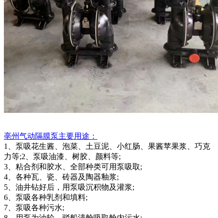
亳州气动
隔膜泵
主要用途：
1、泵吸花生酱、泡菜、土豆泥、小红肠、果酱苹果浆、巧克
力等;2、泵吸油漆、树胶、颜料等;
3、粘合剂和胶水、全部种类可用泵吸取;
4、各种瓦、瓷、砖器及陶器釉浆;
5、油井钻好后，用泵吸沉积物及灌浆;
6、泵吸各种乳剂和填料;
7、泵吸各种污水;
8、用泵为油轮，驳船清舱吸取舱内污水;