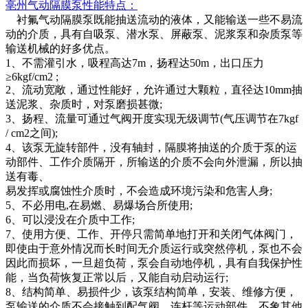
亳州气动
隔膜泵
性能特点：
衬氟气动隔膜泵既能抽送流动的液体，又能输送一些不易流
动的介质，具有自吸泵、潜水泵、屏蔽泵、泥浆泵和杂质泵等
输送机械的好多优点。
1、不需灌引水，吸程高达7m，扬程达50m，出口压力
≥6kgf/cm2 ;
2、流动宽敞，通过性能好，允许通过大颗粒，直径达10mm抽
送泥浆、杂质时，对泵磨损甚微;
3、扬程、流量可通过气阀开度实现无级调节(气压调节在7kgf
/ cm2之间);
4、该泵无旋转部件，没有轴封，隔膜将抽送的介质于泵的运
动部件、工作介质隔开，所输送的介质不会向外泄漏，所以抽
送有毒、
易发挥或腐蚀性介质时，不会造成环境污染和危害人身
;
5、不必用电,在易燃、易爆场合所使用;
6、可以浸没在介质中工作;
7、使用方便、工作、开停只需简单地打开和关闭气体阀门，
即使由于意外情况而长时间无介质运行或突然停机，泵也不会
因此而损坏，一旦超负荷，泵会自动地停机，具有自我保护性
能，当负荷恢复正常以后，又能自动启动运行;
8、结构简单、易损件少，该泵结构简单，安装、维修方便，
泵输送的介质不会接触到配气阀，连杆等运动部件，不象其他