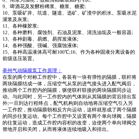
9、啤酒花及发酵粉稀浆、糖浆、糖蜜;
10、泵吸矿井、坑道、隧道、选矿、矿渣中的积水。泵吸水泥
灌浆及灰浆;
11、各种橡胶浆;
12、各种磨料、腐蚀剂、石油及泥浆、清洗油垢及一般容器;
13、各种剧毒、易燃、易挥发液体;
14、各种强酸、强碱、强腐蚀液体;
15、各种高温液体高可耐100℃;16、作为各种固液分离设备的
前级送压装置。
亳州气动
隔膜泵
工作原理：
在泵的两个对称工作腔中，各装有一块有弹性的隔膜，联杆将
两块隔膜结成一体，压缩空气从泵的进气接头进入配气阀后，
推动两个工作腔内的隔膜，驱使联杆联接的两块隔膜同步运
动。与此同时，另一工作腔内的气体则从其隔膜的背后排出泵
外
;一旦到达行程终点，配气机构则自动地将压缩空气引入另
一工作腔，推动隔膜朝相反方向运动，这样就形成了两个隔膜
的同步往复运动。每个工作腔中又设置有两个单向球阀，隔膜
的往复运动，造成工作腔内容积的改变，迫使两个单向球阀交
替地开启和关闭，从而将液体连续地吸入和排出。