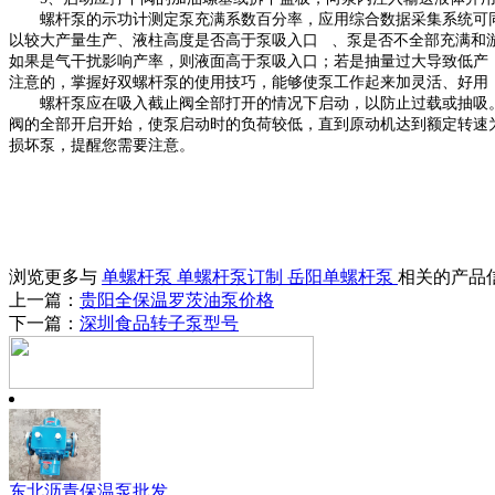
螺杆泵的示功计测定泵充满系数百分率，应用综合数据采集系统可
以较大产量生产、液柱高度是否高于泵吸入口
、泵是否不全部充满和游
如果是气干扰影响产率，则液面高于泵吸入口；若是抽量过大导致低产
注意的，掌握好双螺杆泵的使用技巧，能够使泵工作起来加灵活、好用
螺杆泵应在吸入截止阀全部打开的情况下启动，以防止过载或抽吸
阀的全部开启开始，使泵启动时的负荷较低，直到原动机达到额定转速
损坏泵，提醒您需要注意。
浏览更多与
单螺杆泵
单螺杆泵订制
岳阳单螺杆泵
相关的产品
上一篇：
贵阳全保温罗茨油泵价格
下一篇：
深圳食品转子泵型号
东北沥青保温泵批发