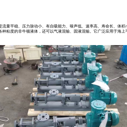
是流量平稳、压力脉动小、有自吸能力、噪声低、速率高、寿命长、体积
各种粘度的非牛顿液体，还可以气液混输、固液混输。它广泛应用于海上