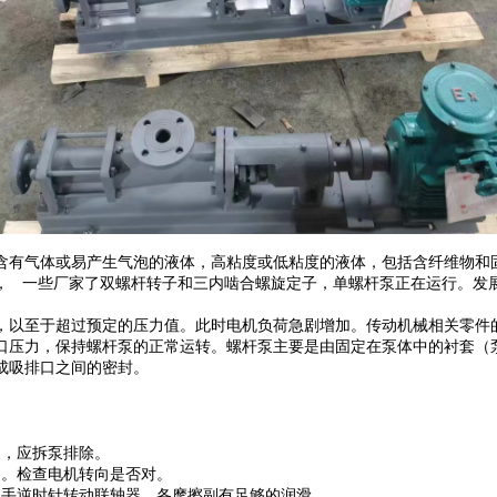
含有气体或易产生气泡的液体，高粘度或低粘度的液体，包括含纤维物和
来， 一些厂家了双螺杆转子和三内啮合螺旋定子，单螺杆泵正在运行。发
，以至于超过预定的压力值。此时电机负荷急剧增加。传动机械相关零件
口压力，保持螺杆泵的正常运转。螺杆泵主要是由固定在泵体中的衬套（
成吸排口之间的密封。
象，应拆泵排除。
动。检查电机转向是否对。
用手逆时针转动联轴器，各摩擦副有足够的润滑。