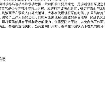
同时获得马达功率和示功数据，示功图的主要用途之一是诊断螺杆泵是怎
离气是否沿套管环空向上运移。应进行声波液面测定，确定产液面与泵吸
，则液面应在泵吸入口处或附近。大家在使用螺杆泵的时候，如果能够好
，减轻了工作人员的负担，同时对泵来说耐心细致的保养能够 的延长其
。螺杆泵虽然具有干燥和吸收的能力，但需要防止干旋，以免刮伤工作面
为止。旁通阀逐渐关闭。当旁通阀打开时，液体在节流状态下在泵内循环
信息