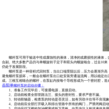
螺杆泵可用于输送中性或腐蚀性的液体，清净的或磨损性的液体，
合副。绝大多数产品仍与单螺旋转子定子和双头内螺旋啮合，过去
10
仍处于发展阶段。
螺杆泵是一种容积式回转泵，当出口端受阻以后，压力会逐渐升高
避免螺杆泵损坏，一般会在螺杆泵出口处安装旁通溢流阀，用以稳定出
成。三根互相啮合的螺杆，在泵缸内按每个导程形成为一个密封腔，造
岳阳单
螺杆泵的启动步骤：
1、准备工作完毕后，可接通电源，直接启动。
2、启动前检查全部管路法兰、接头的密封性，要求严密不漏。
3、转动联轴器，检查泵的转动是否灵活，如有另劲卡住等不良现
4、启动前应全部打开吸入和排出管路中所有的阀门，严禁闭阀启
5、启动应拧下阀的加油螺塞或拆下盖板，向泵内注入输送液体并