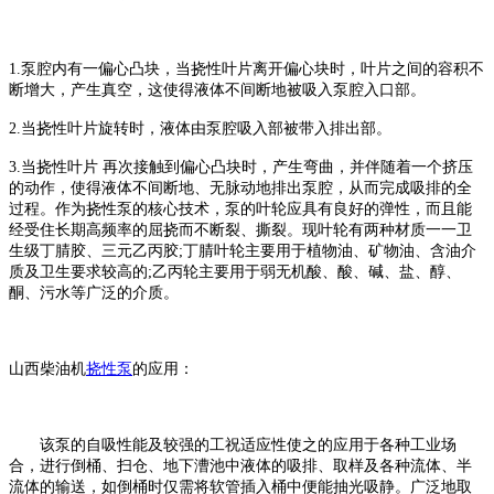
1.泵腔内有一偏心凸块，当挠性叶片离开偏心块时，叶片之间的容积不
断增大，产生真空，这使得液体不间断地被吸入泵腔入口部。
2.当挠性叶片旋转时，液体由泵腔吸入部被带入排出部。
3.当挠性叶片 再次接触到偏心凸块时，产生弯曲，并伴随着一个挤压
的动作，使得液体不间断地、无脉动地排出泵腔，从而完成吸排的全
过程。作为挠性泵的核心技术，泵的叶轮应具有良好的弹性，而且能
经受住长期高频率的屈挠而不断裂、撕裂。现叶轮有两种材质一一卫
生级丁腈胶、三元乙丙胶;丁腈叶轮主要用于植物油、矿物油、含油介
质及卫生要求较高的;乙丙轮主要用于弱无机酸、酸、碱、盐、醇、
酮、污水等广泛的介质。
山西柴油机
挠性泵
的应用：
该泵的自吸性能及较强的工祝适应性使之的应用于各种工业场
合，进行倒桶、扫仓、地下漕池中液体的吸排、取样及各种流体、半
流体的输送，如倒桶时仅需将软管插入桶中便能抽光吸静。广泛地取