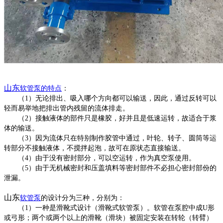
山东
软管泵
的特点
：
（
1）无论排出、吸入哪个方向都可以输送，因此，通过反转可以
轻而易举地把排出管内残留的流体排走。
（
2）接触液体的部件只是橡胶，好并且是低速运转，故适合于浆
体的输送。
（
3）因为流体只在特别制作胶管中通过，叶轮、转子、圆筒等运
转部分不接触液体，不搅拌起泡，故可在原状态直接输送。
（
4）由于没有密封部分，可以空运转，作为真空泵使用。
（
5）由于无机械密封和压盖填料等密封部件不必担心密封部份的
泄漏。
山东
软管泵
的设计分为三种，分别为：
（
1）一种是滑靴式设计（滑靴式软管泵）。软管在泵腔中成U形
或弓形；两个或两个以上的滑靴（滑块）被固定安装在转轮（转臂）