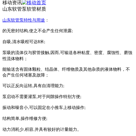
移动资讯
山东软管泵软管材质
山东
软管泵
特性与用途
：
的无密封结构
使之不会产生任何泄露
,
;
自吸
清水吸程可达
米
,
8
;
泵吸的流体仅与胶管接触
因而
可输送各种粘度、密度、腐蚀性、磨蚀
,
,
性流体物料；
能输送含有固体颗粒、结晶体、纤维物质及其他杂质的液体物料，不
会产生任何堵塞及故障；
可以正反向运转
具有自清理能力
,
;
泵启动不需要灌泵
对于间隙操作特别方便
,
;
振动和噪音小
可以固定在小推车上移动操作
,
;
结构简单
操作维修方便
,
;
动力消耗少
积容
并具有较好的计量能力。
,
,