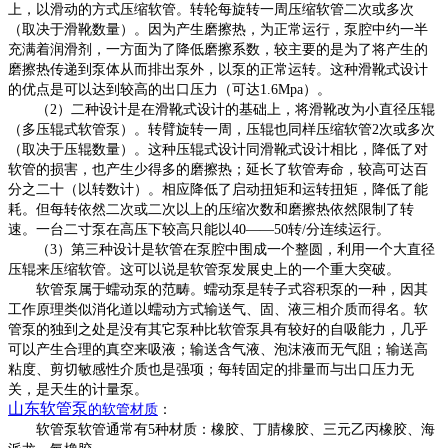
上，以滑动的方式压缩软管。转轮每旋转一周压缩软管二次或多次
（取决于滑靴数量）。因为产生磨擦热，为正常运行，泵腔中约一半
充满着润滑剂，一方面为了降低磨擦系数，较主要的是为了将产生的
磨擦热传递到泵体从而排出泵外，以泵的正常运转。这种滑靴式设计
的优点是可以达到较高的出口压力（可达1.6Mpa）。
（
2）二种设计是在滑靴式设计的基础上，将滑靴改为小直径压辊
（多压辊式软管泵）。转臂旋转一周，压辊也同样压缩软管2次或多次
（取决于压辊数量）。这种压辊式设计同滑靴式设计相比，降低了对
软管的损害，也产生少得多的磨擦热；延长了软管寿命，较高可达百
分之二十（以转数计）。相应降低了启动扭矩和运转扭矩，降低了能
耗。但每转依然二次或二次以上的压缩次数和磨擦热依然限制了转
速。一台二寸泵在高压下较高只能以40——50转/分连续运行。
（
3）第三种设计是软管在泵腔中围成一个整圆，利用一个大直径
压辊来压缩软管。这可以说是软管泵发展史上的一个重大突破。
软管泵属于蠕动泵的范畴。蠕动泵是转子式容积泵的一种，因其
工作原理类似消化道以蠕动方式输送气、固、液三相介质而得名。软
管泵的独到之处是没有其它泵种比软管泵具有较好的自吸能力，几乎
可以产生合理的真空来吸液；输送含气液、泡沫液而无气阻；输送高
粘度、剪切敏感性介质也是强项；每转固定的排量而与出口压力无
关，是天生的计量泵。
山东
软管泵
的软管材质
：
软管泵软管通常有
5种材质：橡胶、丁腈橡胶、三元乙丙橡胶、海