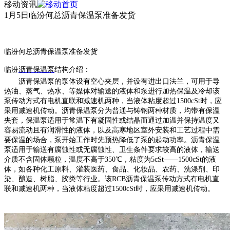
移动资讯
1月5日临汾何总沥青保温泵准备发货
临汾
何总沥青保温泵准备发货
临汾
沥青保温泵
结构介绍：
沥青保温泵的泵体设有空心夹层，并设有进出口法兰，可用于导
热油、蒸气、热水、等媒体对输送的液体和泵进行加热保温及冷却该
泵传动方式有电机直联和减速机两种，当液体粘度超过
1500cSt时，应
采用减速机传动。沥青保温泵分为普通与铸钢两种材质，均带有保温
夹套，保温泵适用于常温下有凝固性或结晶而通过加温并保持温度又
容易流动且有润滑性的液体，以及高寒地区室外安装和工艺过程中需
要保温的场合，泵开始工作时先预热降低了泵的起动功率。沥青保温
泵适用于输送有腐蚀性或无腐蚀性、卫生条件要求较高的液体，输送
介质不含固体颗粒，温度不高于350℃，粘度为5cSt——1500cSt的液
体，如各种化工原料、灌装医药、食品、化妆品、农药、洗涤剂、印
染、酿造、树脂、胶类等行业。该RCB沥青保温泵传动方式有电机直
联和减速机两种，当液体粘度超过1500cSt时，应采用减速机传动。