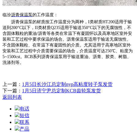
临汾
沥青保温泵
的
工作温度：
沥青保温泵的材质按工作温度分为两种，
I类材质HT200适用于输
送到200°C以下，II类材质Q235适用于输送350°C以下的无腐蚀性，不
含固体颗粒的重油/沥青等各类在常温下有凝固怀以及高寒地区室外安
装和工艺过程中要求保温的场合。沥青保温泵适用于输送无腐蚀性、
不含固体颗粒、在常温下有凝固性的介质。尤其适用于高寒地区室外
安装和工艺过程中介质需要保温的场合，介质温度可达250℃、粘度为
5~1500cst。RCB系列沥青保温泵用于输送重油、沥青、胶类、树脂、
洗涤剂等。
上一篇：
1月5日长沙江总定制nyp高粘度转子泵发货
下一篇：
1月5日济宁尹总定制KCB齿轮泵发货
返回列表
电话
短信
联系
产品