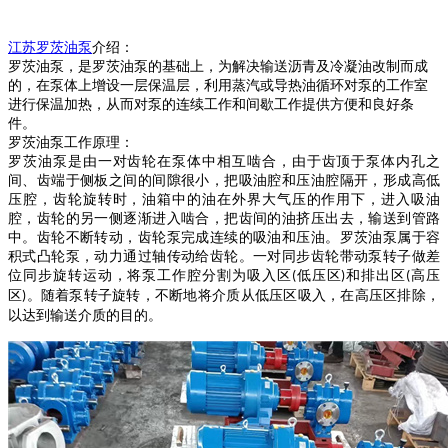
江苏罗茨油泵
介绍：
罗茨油泵
，是
罗茨油泵
的基础上，为解决输送沥青及冷凝油改制而成
的，在泵体上增设一层保温层，利用蒸汽或导热油循环对泵的工作室
进行保温加热，从而对泵的连续工作和间歇工作提供方便和良好条
件。
罗茨油泵
工作原理：
罗茨油泵
是由一对齿轮在泵体中相互啮合，由于齿顶于泵体内孔之
间、齿端于侧板之间的间隙很小，把吸油腔和压油腔隔开，形成高低
压腔，齿轮旋转时，油箱中的油在外界大气压的作用下，进入吸油
腔，齿轮的另一侧逐渐进入啮合，把齿间的油挤压出去，输送到管路
中。齿轮不断转动，齿轮泵完成连续的吸油和压油。
罗茨油泵
属于容
积式凸轮泵，动力通过轴传动给齿轮。一对同步齿轮带动泵转子做差
位同步旋转运动，将泵工作腔分割为吸入区
低压区
和排出区
高压
(
)
(
区
。随着泵转子旋转，不断地将介质从低压区吸入，在高压区排除，
)
以达到输送介质的目的。