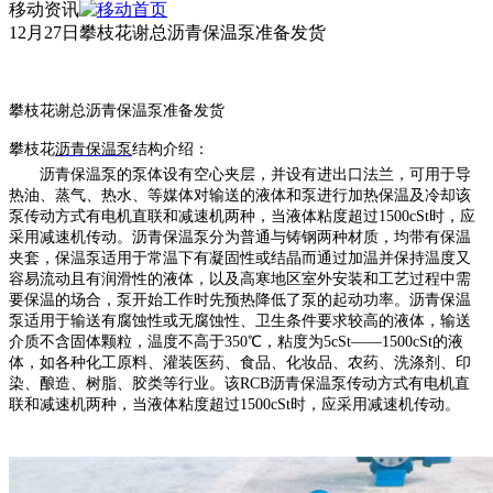
移动资讯
12月27日攀枝花谢总沥青保温泵准备发货
攀枝花谢总沥青保温泵准备发货
攀枝花
沥青保温泵
结构介绍：
沥青保温泵的泵体设有空心夹层，并设有进出口法兰，可用于导
热油、蒸气、热水、等媒体对输送的液体和泵进行加热保温及冷却该
泵传动方式有电机直联和减速机两种，当液体粘度超过
1500cSt时，应
采用减速机传动。沥青保温泵分为普通与铸钢两种材质，均带有保温
夹套，保温泵适用于常温下有凝固性或结晶而通过加温并保持温度又
容易流动且有润滑性的液体，以及高寒地区室外安装和工艺过程中需
要保温的场合，泵开始工作时先预热降低了泵的起动功率。沥青保温
泵适用于输送有腐蚀性或无腐蚀性、卫生条件要求较高的液体，输送
介质不含固体颗粒，温度不高于350℃，粘度为5cSt——1500cSt的液
体，如各种化工原料、灌装医药、食品、化妆品、农药、洗涤剂、印
染、酿造、树脂、胶类等行业。该RCB沥青保温泵传动方式有电机直
联和减速机两种，当液体粘度超过1500cSt时，应采用减速机传动。