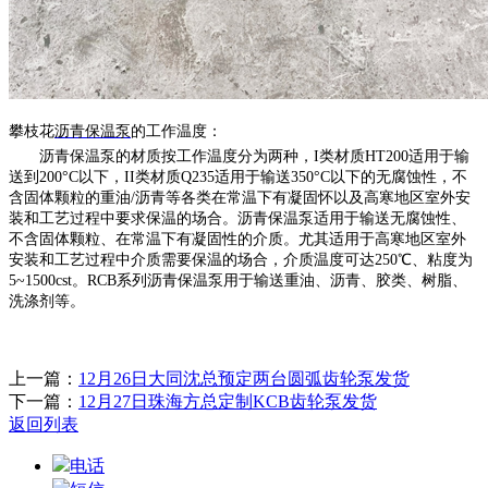
攀枝花
沥青保温泵
的
工作温度：
沥青保温泵的材质按工作温度分为两种，
I类材质HT200适用于输
送到200°C以下，II类材质Q235适用于输送350°C以下的无腐蚀性，不
含固体颗粒的重油/沥青等各类在常温下有凝固怀以及高寒地区室外安
装和工艺过程中要求保温的场合。沥青保温泵适用于输送无腐蚀性、
不含固体颗粒、在常温下有凝固性的介质。尤其适用于高寒地区室外
安装和工艺过程中介质需要保温的场合，介质温度可达250℃、粘度为
5~1500cst。RCB系列沥青保温泵用于输送重油、沥青、胶类、树脂、
洗涤剂等。
上一篇：
12月26日大同沈总预定两台圆弧齿轮泵发货
下一篇：
12月27日珠海方总定制KCB齿轮泵发货
返回列表
电话